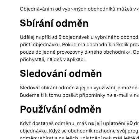
Objednáváním od vybraných obchodníků můžeš v ap
Sbírání odměn
Udělej například 5 objednávek u vybraného obchodník
příští objednávku. Pokud má obchodník několik pr
pouze do jedné provozovny daného obchodníka. Odm
přichystali, najdeš v aplikaci.
Sledování odměn
Sledovat sbírání odměn a jejich využívání je možné
Budeme ti k tomu posílat připomínky na e-mail a na
Používání odměn
Když dostaneš odměnu, máš na její uplatnění 90 dn
objednávku. Když se obchodník rozhodne svůj prog
odměny sbírat a na jejich uplatnění pak máš ještě 