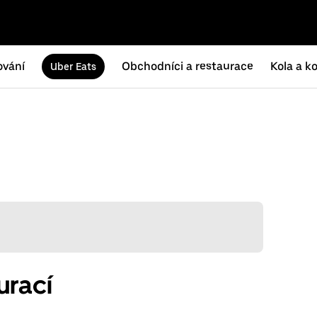
ování
Obchodníci a restaurace
Kola a k
Uber Eats
urací