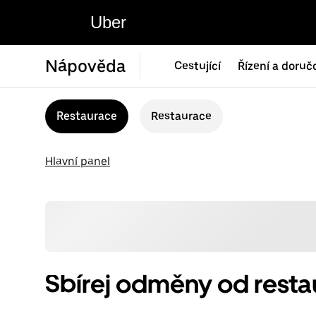
Uber
Nápověda
Cestující
Řízení a doruč
Restaurace
Restaurace
Hlavní panel
Sbírej odměny od resta