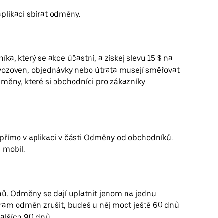
likaci sbírat odměny.
a, který se akce účastní, a získej slevu 15 $ na
ovozoven, objednávky nebo útrata musejí směřovat
ěny, které si obchodníci pro zákazníky
 přímo v aplikaci v části Odměny od obchodníků.
 mobil.
ů. Odměny se dají uplatnit jenom na jednu
ram odměn zrušit, budeš u něj moct ještě 60 dnů
dalších 90 dnů.