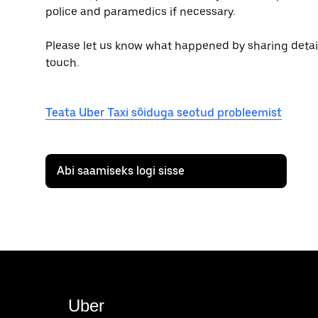
police and paramedics if necessary.
Please let us know what happened by sharing details 
touch.
Teata Uber Taxi sõiduga seotud probleemist
Abi saamiseks logi sisse
Uber