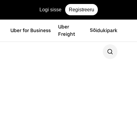
Logi sisse
Registreeru
Uber
Uber for Business
Sõidukipark
Freight