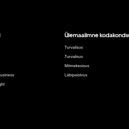
d
Ülemaailmne kodakonds
Turvalisus
Turvalisus
Mitmekesisus
Business
Läbipaistvus
ght