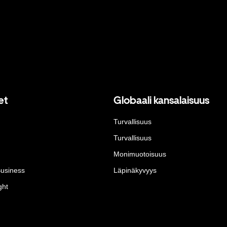
et
Globaali kansalaisuus
Turvallisuus
Turvallisuus
Monimuotoisuus
Business
Läpinäkyvyys
ght