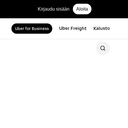
Kirjaudu sisään
Aloita
Uber Freight
Kalusto
Uber for Business