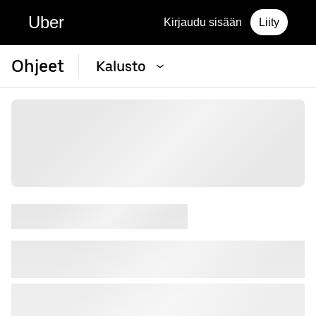
Uber
Kirjaudu sisään
Liity
Ohjeet
Kalusto