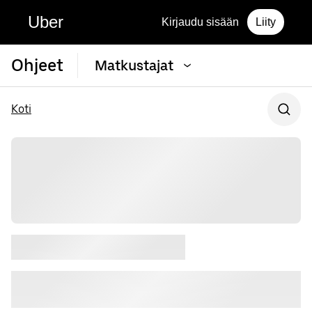
Uber
Kirjaudu sisään
Liity
Ohjeet
Matkustajat
Koti