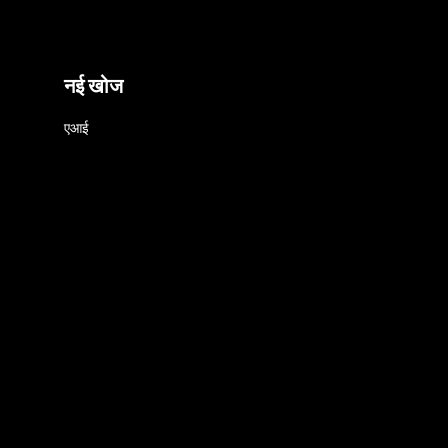
नई खोज
एआई