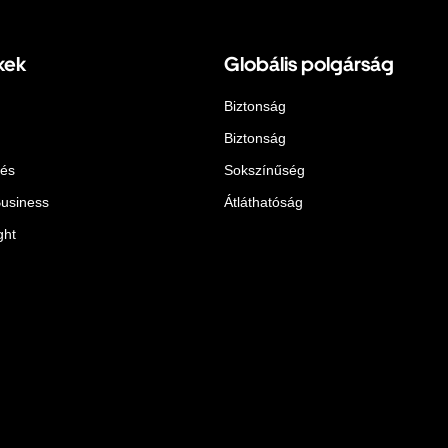
kek
Globális polgárság
Biztonság
Biztonság
lés
Sokszínűség
Business
Átláthatóság
ght