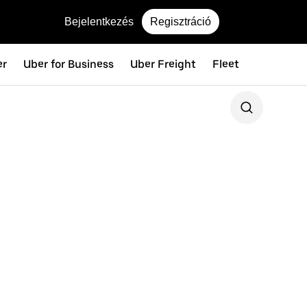
Bejelentkezés
Regisztráció
er
Uber for Business
Uber Freight
Fleet