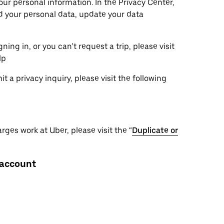
ur personal information. In the Privacy Center,
ad your personal data, update your data
ning in, or you can’t request a trip, please visit
lp
 a privacy inquiry, please visit the following
ges work at Uber, please visit the “
Duplicate or
 account