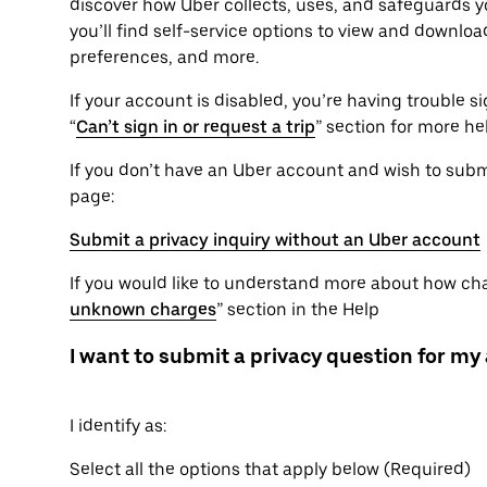
discover how Uber collects, uses, and safeguards yo
you’ll find self-service options to view and downlo
preferences, and more.
If your account is disabled, you’re having trouble sig
“
Can’t sign in or request a trip
” section for more he
If you don’t have an Uber account and wish to submit
page:
Submit a privacy inquiry without an Uber account
If you would like to understand more about how char
unknown charges
” section in the Help
I want to submit a privacy question for my
I identify as:
Select all the options that apply below (Required)