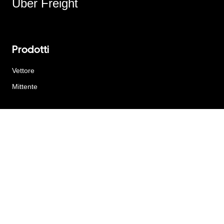
Uber Freight
Prodotti
Vettore
Mittente
Risorse
Blog
Testimonianze
Azienda
Opportunità di lavoro