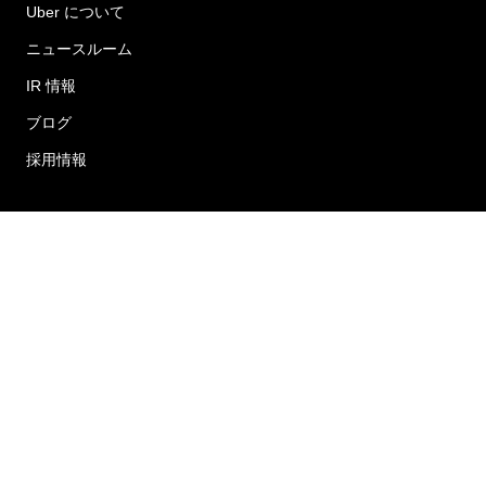
Uber について
ニュースルーム
IR 情報
ブログ
採用情報
サービス
ご乗車
運転する
食事を注文する
Uber for Business
Uber Freight