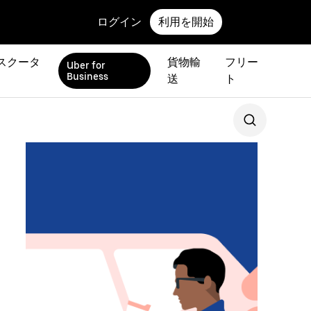
ログイン
利用を開始
スクータ
貨物輸
フリー
Uber for
Business
送
ト