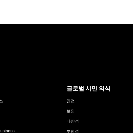
글로벌 시민 의식
스
안전
보안
다양성
Business
투명성