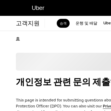
Uber
고객지원
운행 및 배달
Ube
승객
홈
개인정보 관련 문의 제
This page is intended for submitting questions abou
Protection Officer (​​DPO). You can also visit our
Priv