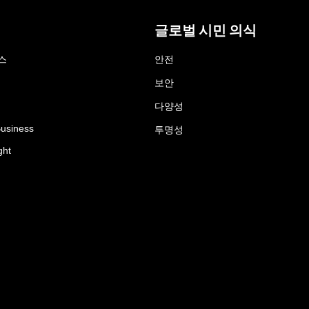
글로벌 시민 의식
스
안전
보안
다양성
Business
투명성
ght