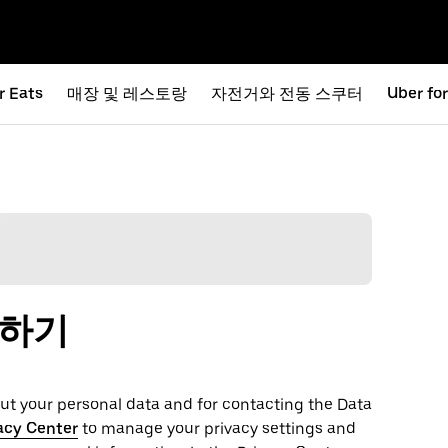
r Eats
매장 및 레스토랑
자전거와 전동 스쿠터
Uber fo
출하기
t your personal ‌data and for contacting the ‌Data
acy Center
to manage your privacy settings and