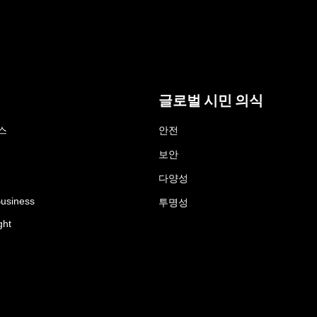
글로벌 시민 의식
스
안전
보안
다양성
Business
투명성
ght