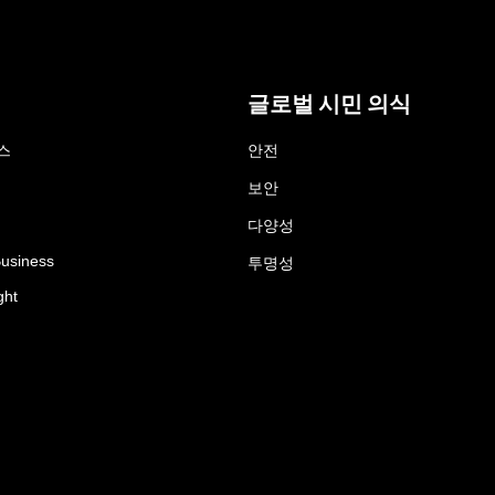
글로벌 시민 의식
스
안전
보안
다양성
Business
투명성
ght