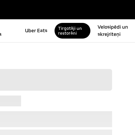
Velosipēdi un
Tirgotāji un
Uber Eats
restorāni
a
skrejriteņi