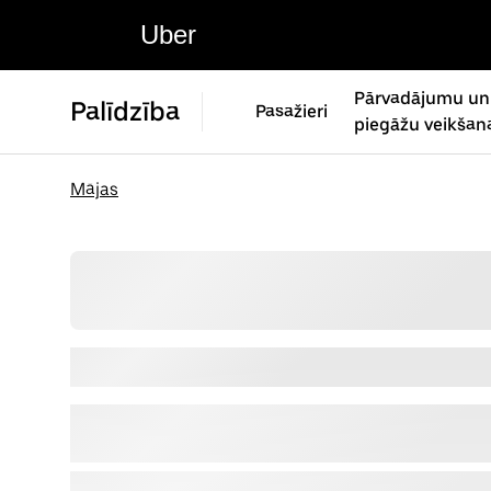
Uber
Pārvadājumu un
Palīdzība
Pasažieri
piegāžu veikšan
Mājas