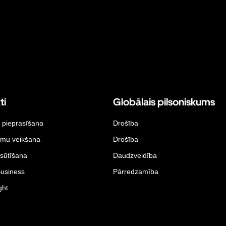
ti
Globālais pilsoniskums
 pieprasīšana
Drošība
umu veikšana
Drošība
sūtīšana
Daudzveidība
Business
Pārredzamība
ght