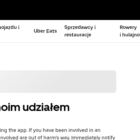
ojazdu i
Sprzedawcy i
Rowery
Uber Eats
restauracje
i hulajno
moim udziałem
ng the app. If you have been involved in an
involved are out of harm’s way. Immediately notify