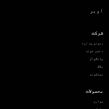
اوبر
شرکت
زمونږ په اړه
د خبر خونه
پانګوال
بلاګ
مسلکونه
محصولات
سواری
چلول