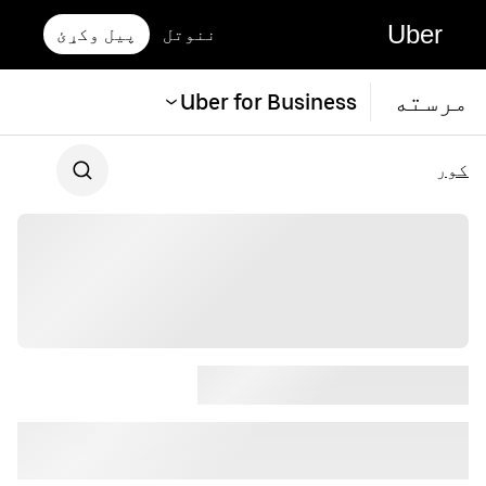
Uber
ننوتل
پیل وکړئ
مرسته
Uber for Business
کور