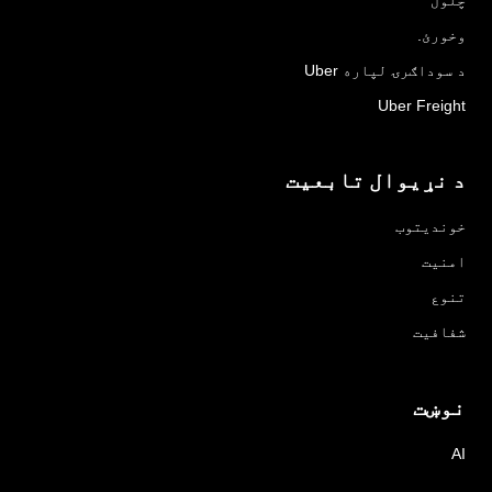
وخورئ.
د سوداګرۍ لپاره Uber
Uber Freight
د نړیوال تابعیت
خوندیتوب
امنیت
تنوع
شفافیت
نوښت
AI