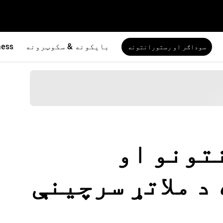
بایکونه & سکوټرونه
ness
سوداګر او رستورانتونه
رانتونو او
د ملاتړ سرچینې