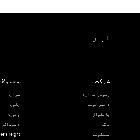
اوبر
شرکت
محصولات
زمونږ په اړه
سواری
د خبر خونه
چلول
پانګوال
وخورئ.
بلاګ
د سوداګرۍ لپ
مسلکونه
er Freight