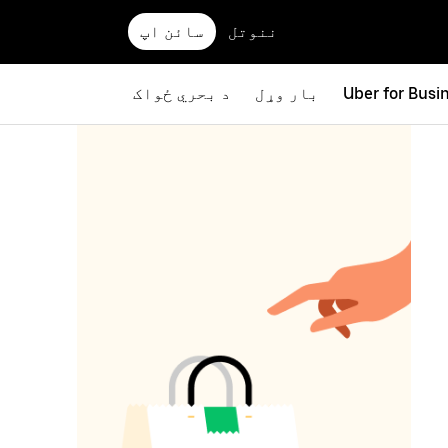
ننوتل
سائن اپ
Uber for Busi
بار وړل
د بحري ځواک