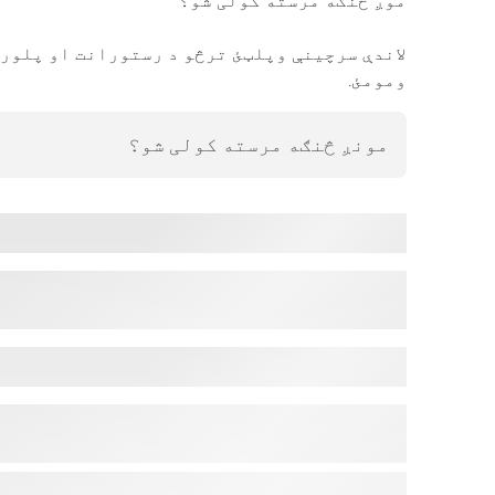
موږ څنګه مرسته کولی شو؟
لاندې سرچینې وپلټئ ترڅو د رستورانت او پلورن
ومومئ.