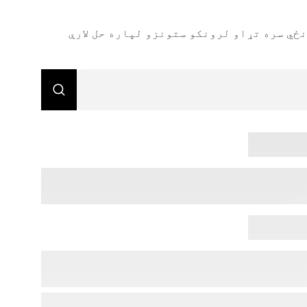
ځي سره تړاو لرونکو ستونزو لپاره حل لارې