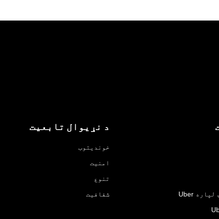
د نړیوال تابعیت
خوندیتوب
امنیت
تنوع
اره Uber
شفافیت
Ub