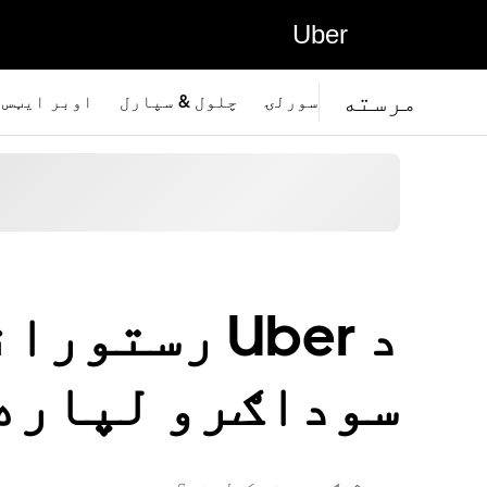
Uber
مرسته
سورلۍ
چلول & سپارل
اوبر ايټس
د Uber رستو
سوداګرو لپاره 