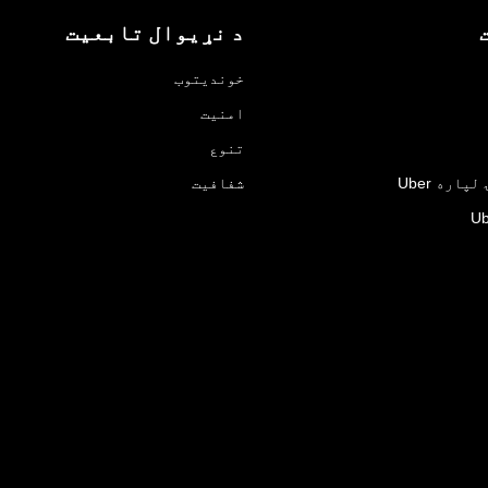
د نړیوال تابعیت
خوندیتوب
امنیت
تنوع
اره Uber
شفافیت
Ub