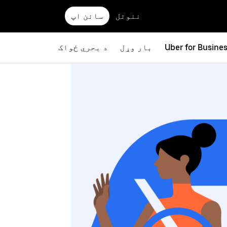
ننوتل
سائن اپ
Uber for Busine
بار وړل
د بحري ځواک