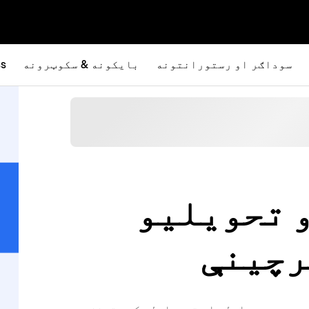
سوداګر او رستورانتونه
بایکونه & سکوټرونه
ss
 تحویليو
سرچینې