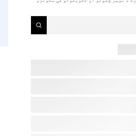
ې ورکړل شوې سرچینې وپلټئ ترڅو له Uber سره د موټر چلولو او تحویلولو کې ستونزو