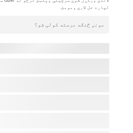
لاند
لپاره حل لارې ومومئ.