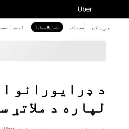
Uber
مرسته
سورلۍ
اوبر ايټس
چلول & سپارل
د ډرایورانو او
لپاره د ملاتړ 