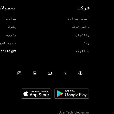
شرکت
محصولات
زمونږ په اړه
سواری
د خبر خونه
چلول
پانګوال
وخورئ.
بلاګ
د سوداګرۍ لپ
مسلکونه
er Freight
Uber Technologies Inc.