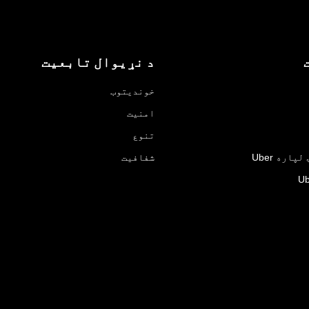
د نړیوال تابعیت
خوندیتوب
امنیت
تنوع
اره Uber
شفافیت
Ub