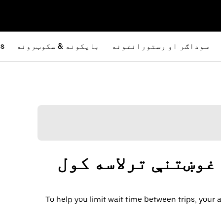
سوداګر او رستورانتونه
بایکونه & سکوټرونه
ss
 غوښتنې ترلاسه کول
To help you limit wait time between trips, you