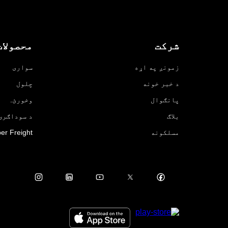
شرکت
محصولات
زمونږ په اړه
سواری
د خبر خونه
چلول
پانګوال
وخورئ.
بلاګ
د سوداګرۍ لپ
مسلکونه
er Freight