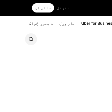
ننوتل
سائن اپ
Uber for Busine
بار وړل
د بحري ځواک