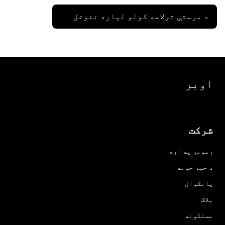
د مرستې ترلاسه کولو لپاره ننوتل
اوبر
شرکت
زمونږ په اړه
د خبر خونه
پانګوال
بلاګ
مسلکونه