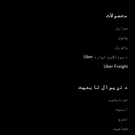
محصولات
سواری
چلول
وخورئ.
د سوداګرۍ لپاره Uber
Uber Freight
د نړیوال تابعیت
خوندیتوب
امنیت
تنوع
شفافیت