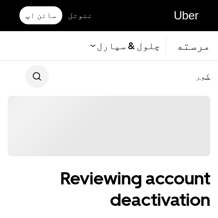
Uber
ننوتل
سائن اپ
مرسته
چلول & سپارل
کور
Reviewing account
deactivation