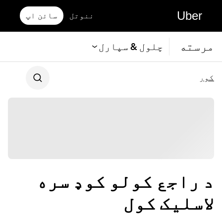
Uber
ننوتل
سائن اپ
مرسته
چلول & سپارل
کور
د راجع کولو کوډ سره
لاسلیک کول