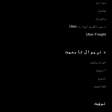
سواری
چلول
وخورئ.
د سوداګرۍ لپاره Uber
Uber Freight
د نړیوال تابعیت
خوندیتوب
امنیت
تنوع
شفافیت
نوښت