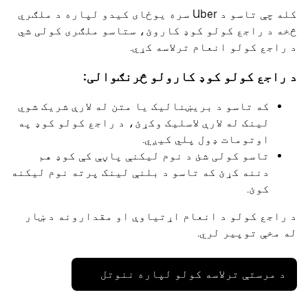
کله چې تاسو د Uber سره یوځای کیدو لپاره د ملګري
څخه د راجع کولو کوډ کاروئ، ستاسو ملګری کولی شي
د راجع کولو انعام ترلاسه کړي.
د راجع کولو کوډ کارولو څرنګوالی:
که تاسو د بریښنالیک یا متن له لارې شریک شوي
لینک له لارې لاسلیک وکړئ، د راجع کولو کوډ په
اوتومات ډول پلي کیږي.
تاسو کولی شئ د نوم لیکنې پاڼې کې کوډ هم
دننه کړئ که تاسو د بلنې لینک پرته نوم لیکنه
کوئ.
د راجع کولو د انعام اړتیاوې او مقدارونه د ښار
له مخې توپیر لري.
د مرستې ترلاسه کولو لپاره ننوتل