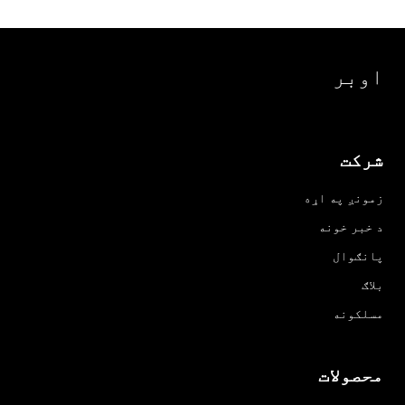
اوبر
شرکت
زمونږ په اړه
د خبر خونه
پانګوال
بلاګ
مسلکونه
محصولات