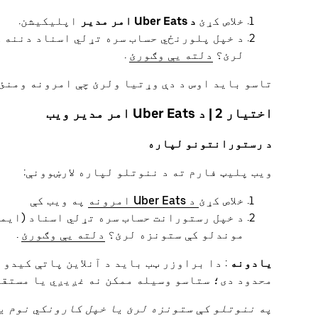
خلاص کړئ
د Uber Eats امر مدیر
اپلیکیشن.
لرئ؟
دلته یې وګورئ
.
تاسو باید اوس د دې وړتیا ولرئ چې امرونه ومنئ.
اختیار 2 | د Uber Eats امر مدیر ویب
د رستورانتونو لپاره
ویب پلیټ فارم ته د ننوتلو لپاره لارښوونې:
خلاص کړئ
د Uber Eats امرونه
په ویب کې
موندلو کې ستونزه لرئ؟
دلته یې وګورئ
.
یادونه
: دا براوزر ټب باید د آنلاین پاتې کیدو 
محدود دی؛ ستاسو وسیله ممکن نه غږیږي یا مستقی
په ننوتلو کې ستونزه لرئ یا خپل کارونکي نوم ی