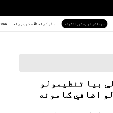
بایکونه & سکوټرونه
ness
سوداګر او رستورانتونه
Uber Eats وسیلې بیا تنظیمولو
لو اضافي ګامونه