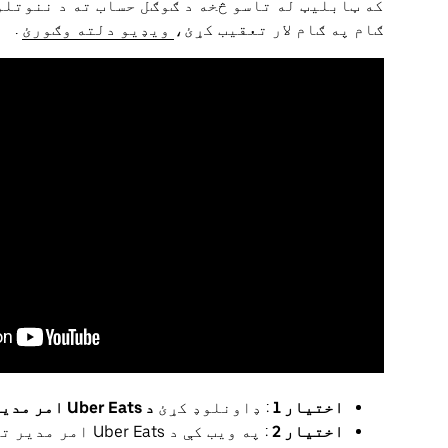
که ټابلیټ له تاسو څخه د ګوګل حساب ته د ننوتلو
ګام په ګام لار تعقیب کړئ،
ویډیو دلته وګورئ
.
اختیار 1
: ډاونلوډ کړئ
د Uber Eats امر مدیر
اختیار 2
: په ویب کې د Uber Eats امر مدیر ته لاسرسی ومومئ