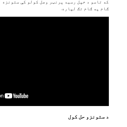
که تاسو د خپل رسید پرنټر وصل کولو کې ستونزه 
ګام په ګام تګ لپاره.
د ستونزو حل کول