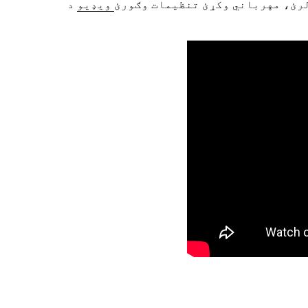
لرئ، مهرباني وکړئ تنظیمات وګورئ
ویډیو
د