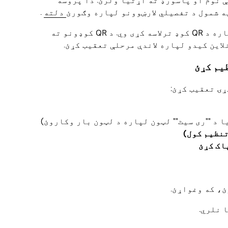
د تنظیم بشپړولو لپاره د خپل Wi-Fi شبکې نوم او پاسورډ ته اړتیا ولرئ. دا پروسه
دلته
.
یادونه: تاسو ممکن د خپلې وسیلې د تنظیمولو لپاره د QR کوډ ترلاسه کړی وي. د QR کوډونو ته
این کیدو لپاره لاندې مرحلې تعقیب کړئ.
ۍ تعقیب کړئ:
ا د ""ری سیٹ"" لټون لپاره د لټون بار وکاروئ)
تنظیم کول)
اک کړئ
ئ، که وغواړئ.