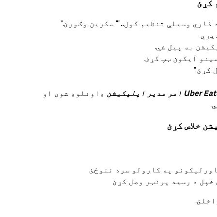
کاري وسیلې تنظیم کول..."" سکرین وګورئ."
یږي.
کړئ."
ډاونلوډ شوی او
.
اورلیکونو په کارولو سره ننوځئ
اخلئ.