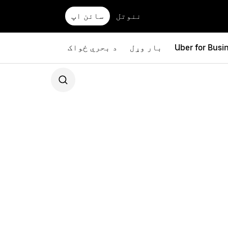
ننوتل
سائن اپ
Uber for Busi
بار وړل
د بحري ځواک