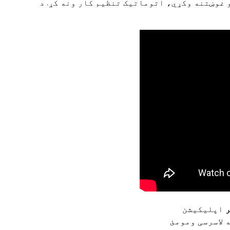
 غوښتنه وکړي، اتوماتیک تنظیم کار ونه کړ. د
اپلیکیشن