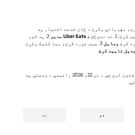
رئ، مهرباني وکړئ د ځان خدمت اختیار په
ته ننوځئ
د Uber Eats مدیر
2. په کور
ه کړئ
وسایل
3. هټۍ غوره کړئ، بیا کلیک وکړئ
دیل تایید کړئ
دا ځانګړنه یوازې د هغو ځایونو لپاره شتون لري چې د می 22، 2026 راهیسې د وسیلې په
ي.
هو
نه