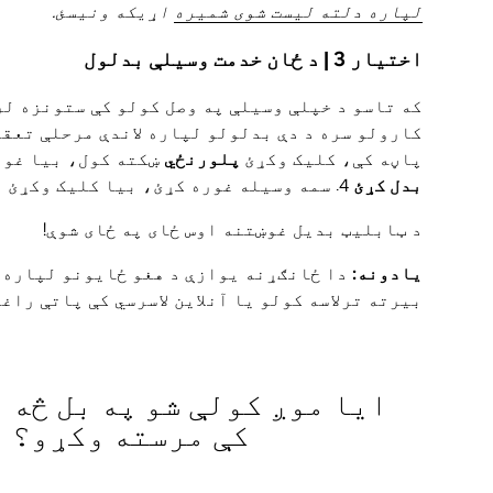
لپاره دلته لیست شوی شمیره
اړیکه ونیسئ.
اختیار 3 | د ځان خدمت وسیلې بدلول
که تاسو د خپلې وسیلې په وصل کولو کې ستونزه ل
کارولو سره د دې بدلولو لپاره لاندې مرحلې تعقیب کړئ: 1. 
پاڼه کې، کلیک وکړئ
پلورنځي
ښکته کول، بیا غور
بدل کړئ
4. سمه وسیله غوره کړئ، بیا کلیک وکړئ
ب
د ټابلیټ بدیل غوښتنه اوس ځای په ځای شوې!
یادونه:
بیرته ترلاسه کولو یا آنلاین لاسرسي کې پاتې راغل
ایا موږ کولې شو په بل څه
کې مرسته وکړو؟