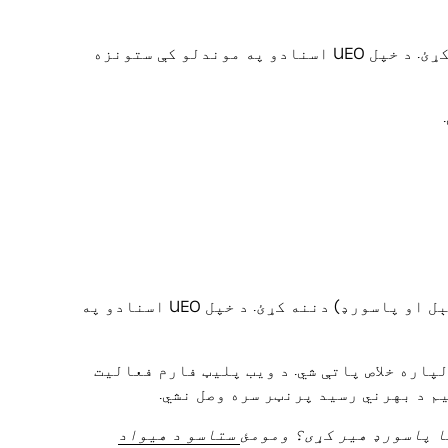
د خپل پلورنځي حساب سره تړلي اسناد دننه کړئ. د خپل UEO اسنادو په موندلو کې ستونزه
د خپل رستورانت حساب سره تړلي اسناد (ایمېل او پاسورډ) دننه کړئ. د خپل UEO اسنادو په
لپاره خلاص پاتې شي. د ویب پلیټ فارم فعالیت
م د بهرني رسید پرنټر سره وصل نشي.
ا پاسورډ هیر کړی؟ ومومئ
ستاسو د هیواد