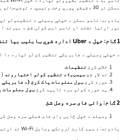
تاسو به 
ممکن تر 30 دقیقو پورې وخت ونیسي. د توضیحاتو په شمول د تفصيلي لارښوونو لپاره وګورئ
نور اړتیا نشته او تاسو اوس کولی شئ د بیرته آنل
1 ګام: خپل د Uber اداره شوي ټابلیټ بیا تنظیم کړئ
د خپلې وسیلې د فابریکې تنظیم کولو لپاره دا لړ
خلاص کړئ
تنظیمات
ته لاړ شئ
سیسټم> د تنظیم کولو اختیارونه
(ی
غوره کړئ
ټول معلومات پاک کړئ (د فابریکې 
په غوره کولو سره تایید کړئ
ټول معلومات پ
2 ګام: وائی فای سره وصل شئ
وسیله د خپل ځایی وای فای شبکې سره وصل کړ
یادونه: د سیم کارت لرونکي وسایل Wi-Fi ته اړتیا نلري.