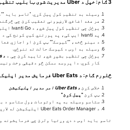
3 ګام: خپل د Uber مدیریت شوی ټابلیټ تنظیم کړئ
وسیله به تنظیم کول پیل کړي. "تاسو باید ""د 
هر هغه اضافي لارښوونې تعقیب کړئ چې څرګند
یوځل چې تنظیم کول پیل شي، د Ivanti Go اپلیکیشن به پیل شي.
په Ivanti ایپ کې، په پورتني کیڼ کونج کې د مینو آیکون ټپ کړئ.
د مینو څخه، ""کیوسک"" ټپ کړئ او اجازې فعال 
وسیله به اوس د کیوسک حالت ته ننوځي.
یوځل چې تنظیم بشپړ شي، تایید کړئ چې د
د Uber Eats امر مدیر اپلیکیشن
کار کوي. دا پروسه ممکن څو دقیقې وخت ونیسي
څلورم ګام: د Uber Eats فرمایش مدیر اپلیکیشن خلاص کړئ
خلاص کړئ
د Uber Eats امر مدیر اپلیکیشن
ټپ کړئ
"پیل کړئ"
ستاسو وسیله به په اوتومات ډول ستاسو د ب
د Uber Eats Order Manager اپلیکیشن له لارې خپل د رسید پرنټر وصل کړئ
تاسو باید اوس د دې وړتیا ولرئ چې فرمایشونه و