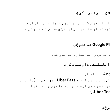
د
Googl څخه اپلیکیشن، او ستاسو د پلورنځي حساب ته ننوتل. د
 پرمخ وړلو لپاره یو جوړ کړئ.
کې او ټایپ کړئ
د Uber Eats امر مدیر
. (یادونه:
سپانسر شوي لیست لپاره وګورئ یا د لخوا
).