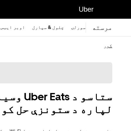
Uber
مرسته
سورلۍ
چلول & سپارل
اوبر ايټس
کور
ستاسو د 
لپاره د ستونزې حل کو