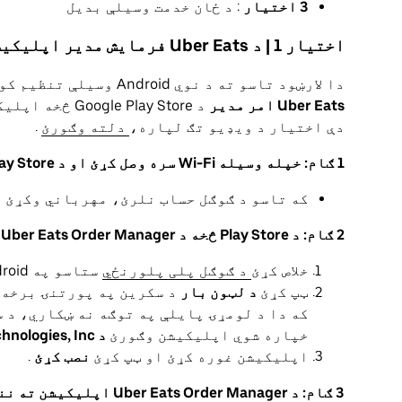
3 اختیار
: د ځان خدمت وسیلې بدیل
اختیار 1 | د Uber Eats فرمایش مدیر اپلیکیشن ډاونلوډ کړئ
دا لارښود تاسو ته د نوي Android وسیلې تنظیم کولو له لارې لارښوونه کوي، د ډاونلوډ کولو
Uber Eats امر مدیر
د e Play Store
دې اختیار د ویډیو تګ لپاره،
دلته وګورئ
.
1 ګام: خپله وسیله Wi-Fi سره وصل کړئ او د Google Play Store ته ننوځئ.
که تاسو د ګوګل حساب نلرئ، مهرباني وکړئ د
2 ګام: د Play Store څخه د Uber Eats Order Manager اپلیکیشن ډاونلوډ کړئ
خلاص کړئ
د ګوګل پلی پلورنځي
ستاسو په Android وسیله کې.
ټپ کړئ
د لټون بار
د سکرین په پورتنۍ برخه 
که دا د لومړۍ پایلې په توګه نه ښکاري، د 
خپاره شوي اپلیکیشن وګورئ
د Uber Technologies, Inc.
اپلیکیشن غوره کړئ او ټپ کړئ
نصب کړئ
.
3 ګام: د Uber Eats Order Manager اپلیکیشن ته ننوځئ