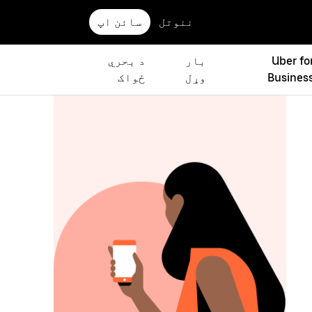
ننوتل
سائن اپ
Uber fo
بار
د بحري
Busines
وړل
ځواک