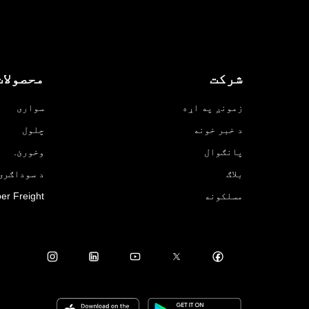
شرکت
محصولات
زمونږ په اړه
سواری
د خبر خونه
چلول
پانګوال
وخورئ.
بلاګ
د سوداګرۍ لپ
مسلکونه
er Freight