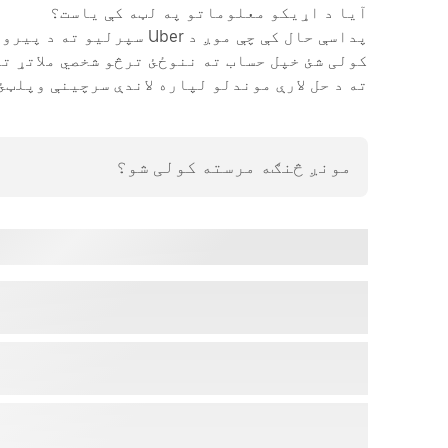
آیا د اړیکو معلوماتو په لټه کې یاست؟
پداسې حال کې چې موږ د ber
ته د حل لارې موندلو لپاره لاندې سرچینې وپلټئ.