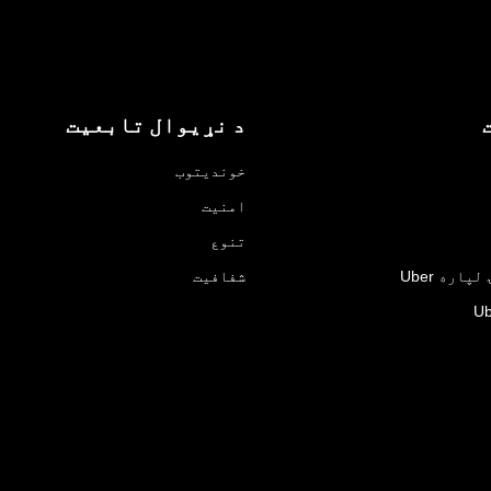
د نړیوال تابعیت
خوندیتوب
امنیت
تنوع
اره Uber
شفافیت
Ub