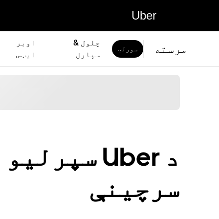
Uber
چلول &
اوبر
مرسته
سورلۍ
سپارل
ايټس
د Uber سپرل
سرچینې