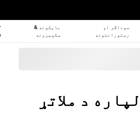
سوداګر او
بایکونه &
r
رستورانتونه
سکوټرونه
s
یو لپاره د ملاتړ