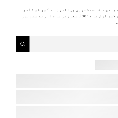
U سپرلیو ته د پیرودونکي د خدمت شمیرې وړاندیز نه کوو خو تاسو
کولی شئ خپل حساب ته ننوځئ ترڅو شخصي ملاتړ ترلاسه کړئ یا د Uber سفرونو سره اړوند ستونزو