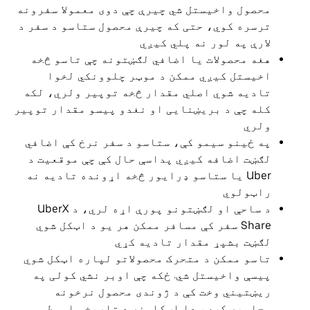
محصول واخیستل شي چیرې چې دوی معمولا سفرونه
ترسره کوي، حتی که چیرې محصول ستاسو د سفر د
لارې په لور نه پلي کیږي
هغه محصولات یا اضافي لګښتونه چې تاسو څخه
اخیستل کیږي ممکن د موټر چلوونکي لخوا
تادیه شوي اصلي مقدار څخه توپیر ولري، لکه
کله چې د بریښنایی او نغدو پیسو مقدار توپیر
ولري
په ځینو سیمو کې، ستاسو د سفر نرخ کې اضافي
لګښت اضافه کیږي پداسې حال کې چې موقعیت د
Uber یا ستاسو ډرایور څخه اړونده تادیه نه
راټولوي
د ساحې او لګښتونو پورې اړه لري، د UberX
Share سفر کې مسافر ممکن هر یو د اټکل شوي
لګښت بشپړ مقدار تادیه کړي
تاسو ممکن د متحرک محصولاتو لپاره اټکل شوي
پیسې واخیستل شي. ځکه چې اوبر نشي کولی په
ریښتیني وخت کې د ژوندی محصول نرخونه
محاسبه کړي، دا اټکلونه د تاریخي اوسط