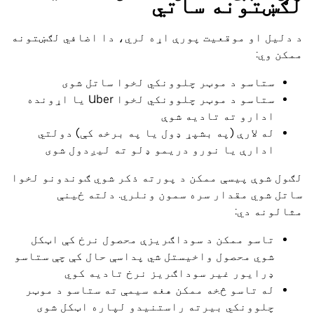
لګښتونه ساتي
د دلیل او موقعیت پورې اړه لري، دا اضافي لګښتونه
ممکن وي:
ستاسو د موټر چلوونکي لخوا ساتل شوی
ستاسو د موټر چلوونکي لخوا Uber یا اړونده
ادارو ته تادیه شوې
له لارې (په بشپړ ډول یا په برخه کې) دولتي
ادارې یا نورو دریمو ډلو ته لیږدول شوی
لګول شوې پیسې ممکن د پورته ذکر شوي ګوندونو لخوا
ساتل شوي مقدار سره سمون ونلري. دلته ځینې
مثالونه دي:
تاسو ممکن د سوداګریزې محصول نرخ کې اټکل
شوي محصول واخیستل شي پداسې حال کې چې ستاسو
ډرایور غیر سوداګریز نرخ تادیه کوي
له تاسو څخه ممکن هغه سیمې ته ستاسو د موټر
چلوونکي بیرته راستنیدو لپاره اټکل شوی