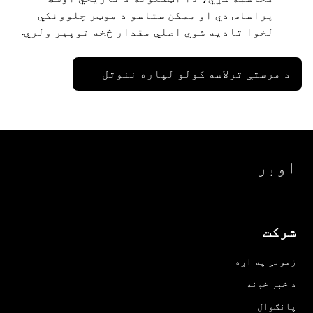
پراساس دي او ممکن ستاسو د موټر چلوونکي
لخوا تادیه شوي اصلي مقدار څخه توپیر ولري.
د مرستې ترلاسه کولو لپاره ننوتل
اوبر
شرکت
زمونږ په اړه
د خبر خونه
پانګوال