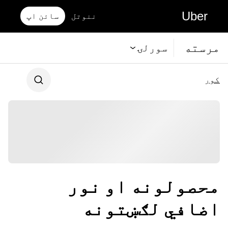
Uber
ننوتل
سائن اپ
مرسته
سورلۍ
کور
محصولونه او نور
اضافي لګښتونه