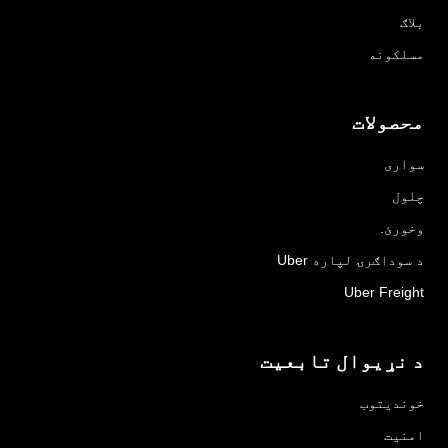
بلاګ
مسلکونه
محصولات
سواری
چلول
وخورئ.
د سوداګرۍ لپاره Uber
Uber Freight
د نړیوال تابعیت
خوندیتوب
امنیت