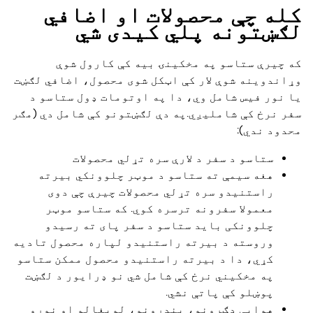
کله چې محصولات او اضافي
لګښتونه پلي کیدی شي
که چیرې ستاسو په مخکینۍ بیه کې کارول شوې
وړاندوینه شوې لار کې اټکل شوی محصول، اضافي لګښت
یا نور فیس شامل وي، دا په اوتومات ډول ستاسو د
سفر نرخ کې شاملیږي.په دې لګښتونو کې شامل دي (مګر
محدود ندي):
ستاسو د سفر د لارې سره تړلي محصولات
هغه سیمې ته ستاسو د موټر چلوونکي بیرته
راستنیدو سره تړلي محصولات چیرې چې دوی
معمولا سفرونه ترسره کوي. که ستاسو موټر
چلوونکی باید ستاسو د سفر پای ته رسیدو
وروسته د بیرته راستنیدو لپاره محصول تادیه
کړي، دا د بیرته راستنیدو محصول ممکن ستاسو
په مخکیني نرخ کې شامل شي نو ډرایور د لګښت
پوښلو کې پاتې نشي.
هوایی ډګرونو، بندرونو، لوبغالو او نورو