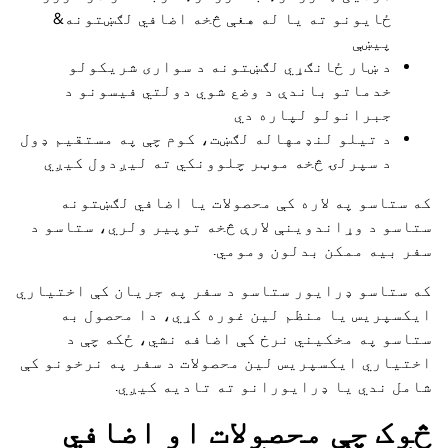
ځایونو ته یا له هغې څخه اضافي لګښتونه&
پیښې
د ښار ځانګړي لګښتونه د سواری شریکولو
خدماتو باندې د وضع شوي دولتي فیسونو د
جبرانولو لپاره دي
د تیلو لنډمهاله لګښت، کوم چې په مستقیم ډول
د سپرلۍ څخه موټر چلوونکي ته لیږدول کیږي
که ستاسو په لاره کې محصولات یا اضافي لګښتونه
ستاسو د وړاندوینې لارې څخه توپیر ولري، ستاسو د
سفر بیه ممکن بدلون ومومي.
که ستاسو ډرایور ستاسو د سفر په جریان کې اختیاري
ایکسپریس یا منظم لین غوره کړي، دا محصول به
ستاسو په مخکیني نرخ کې اضافه نشي، ځکه چې د
اختیاري ایکسپریس لین محصولات د سفر په نرخونو کې
شامل ندي یا ډرایورانو ته تادیه کیږي.
څوک چې محصولات او اضافي