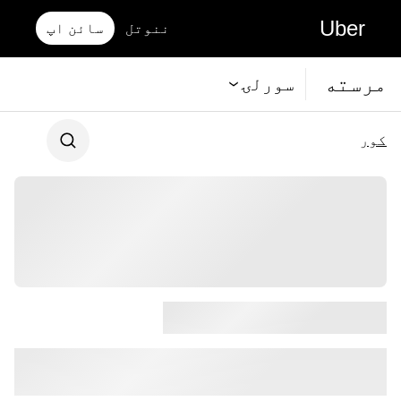
Uber
ننوتل
سائن اپ
مرسته
سورلۍ
کور