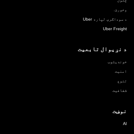
وخورئ.
د سوداګرۍ لپاره Uber
Uber Freight
د نړیوال تابعیت
خوندیتوب
امنیت
تنوع
شفافیت
نوښت
AI