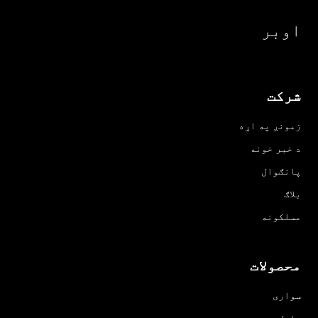
اوبر
شرکت
زمونږ په اړه
د خبر خونه
پانګوال
بلاګ
مسلکونه
محصولات
سواری
چلول