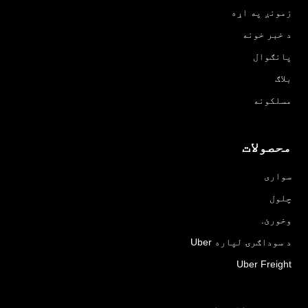
زمونږ په اړه
د خبر خونه
پانګوال
بلاګ
مسلکونه
محصولات
سواری
چلول
وخورئ.
د سوداګرۍ لپاره Uber
Uber Freight