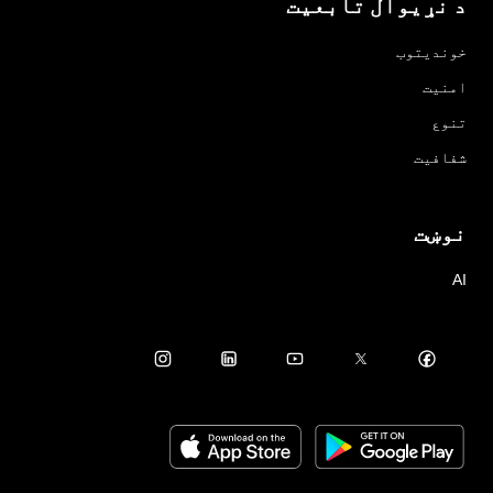
د نړیوال تابعیت
خوندیتوب
امنیت
تنوع
شفافیت
نوښت
AI