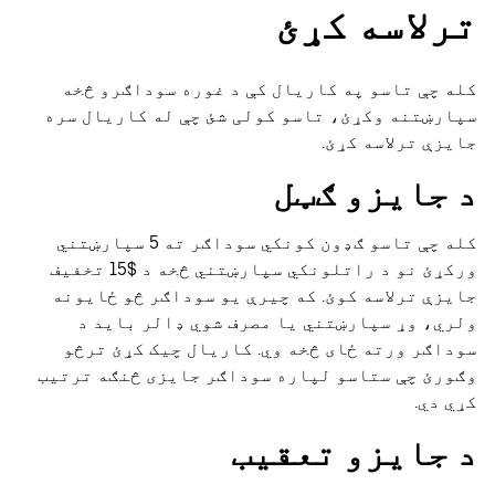
ترلاسه کړئ
کله چې تاسو په کاریال کې د غوره سوداګرو څخه
سپارښتنه وکړئ، تاسو کولی شئ چې له کاریال سره
جایزې ترلاسه کړئ.
د جایزو ګټل
کله چې تاسو ګډون کونکي سوداګر ته 5 سپارښتني
ورکړئ نو د راتلونکي سپارښتني څخه د $15 تخفیف
جایزې ترلاسه کوئ. که چیرې یو سوداګر څو ځایونه
ولري، وړ سپارښتني یا مصرف شوي ډالر باید د
سوداګر ورته ځای څخه وي. کاریال چیک کړئ ترڅو
وګورئ چې ستاسو لپاره سوداګر جایزی څنګه ترتیب
کړي دي.
د جایزو تعقیب