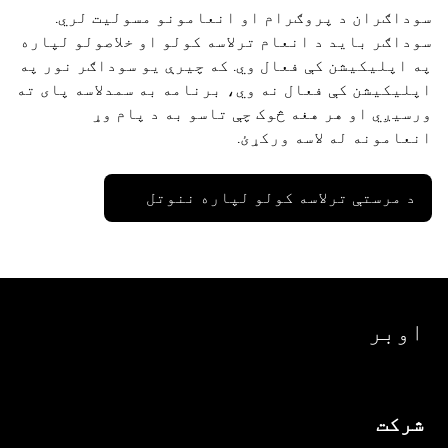
سوداګران د پروګرام او انعامونو مسولیت لري.
سوداګر باید د انعام ترلاسه کولو او خلاصولو لپاره
په اپلیکیشن کې فعال وي. که چیرې یو سوداګر نور په
اپلیکیشن کې فعال نه وي، برنامه به سمدلاسه پای ته
ورسیږي او هر هغه څوک چې تاسو به د پام وړ
انعامونه له لاسه ورکړئ.
د مرستې ترلاسه کولو لپاره ننوتل
اوبر
شرکت