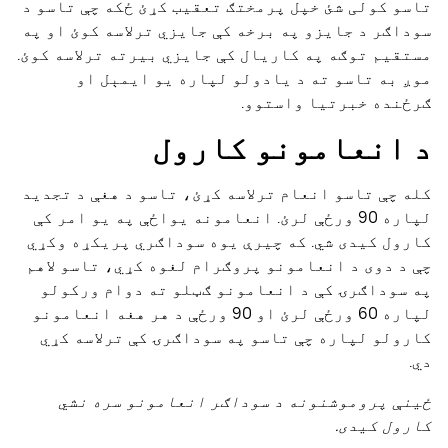
تاسو کولی شئ خپل پرمختګ تعقیب کړئ ځکه چې تاسو د
سوداګر د جایزو په برخه کې جایزي ترلاسه کوئ او په
مستقیم توګه په کاریال کې جایزي بیرته ترلاسه کوئ.
موږ به تاسو ته د یادولو لپاره یو ایمېل او
ګرځنده خبرتیا واستوو.
د انعامونو کارول
کله چې تاسو انعام ترلاسه کړئ، تاسو د هغې د تجدید
لپاره 90 ورځې لرئ. انعامونه یواځې په یو امر کې
کارول کیدی شي. که چیرې یوه سوداګري پریکړه وکړي
چې د دوی د انعامونو پروګرام لغوه کړي، تاسو لاهم
په سوداګرۍ کې د انعامونو ګټلو ته دوام ورکولو
لپاره 60 ورځې لرئ او 90 ورځې د هر هغه انعامونو
کارولو لپاره چې تاسو په سوداګرۍ کې ترلاسه کړي
دي.
ځینې پروموشنونه د سوداګر انعامونو سره نشي
کارول کیدی.