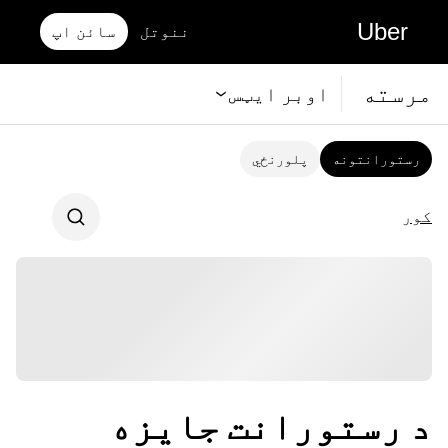
Uber
ننوتل
سائن اپ
مرسته
اوبر ايټس
رستورانتونه
پلورنځي
کور
د رستورانت جایزه