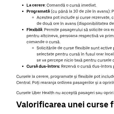
La cerere
: Comandă o cursă imediat.
Programată
(cu până la 30 de zile în avans): P
Acestea pot include și curse rezervate
de două ore în avans (disponibilitatea de
Flexibilă
: Permite pasagerului să solicite ora e
pentru altcineva, persoana respectivă va primi 
comande o cursă.
Solicitările de curse flexibile sunt activ
selectate pentru cursă în fusul orar local
se va percepe nicio taxă pentru cursele c
Cursă dus-întors:
Rezervă o cursă dus-întors p
Cursele la cerere, programate și flexibile pot includ
Central. Poți rearanja ordinea pasagerilor și a opriril
Cursele Uber Health nu acceptă pasageri sau opriri 
Valorificarea unei curse f