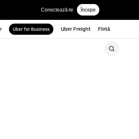
Conectează-te
Începe
e
Uber Freight
Flotă
Uber for Business