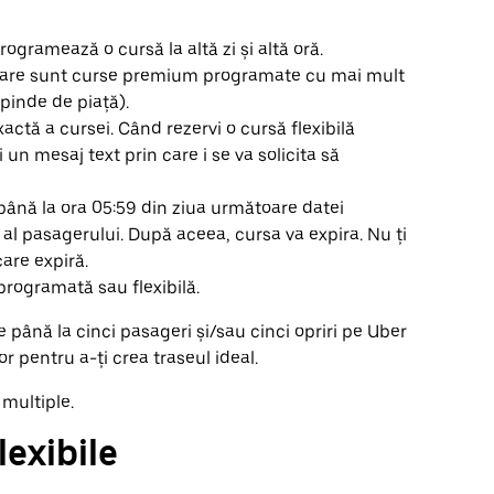
rogramează o cursă la altă zi și altă oră.
, care sunt curse premium programate cu mai mult
pinde de piață).
xactă a cursei. Când rezervi o cursă flexibilă
un mesaj text prin care i se va solicita să
e până la ora 05:59 din ziua următoare datei
 al pasagerului. După aceea, cursa va expira. Nu ți
are expiră.
rogramată sau flexibilă.
e până la cinci pasageri și/sau cinci opriri pe Uber
or pentru a-ți crea traseul ideal.
multiple.
lexibile