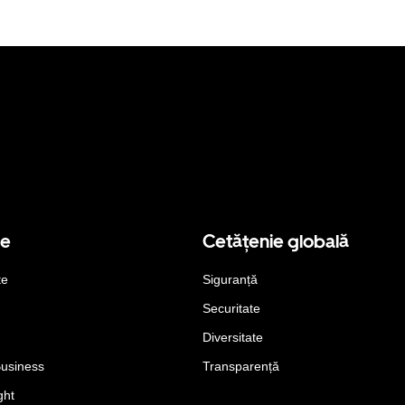
se
Cetățenie globală
te
Siguranță
Securitate
Diversitate
Business
Transparență
ght