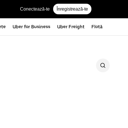
Conectează-te
Înregistrează-te
ete
Uber for Business
Uber Freight
Flotă