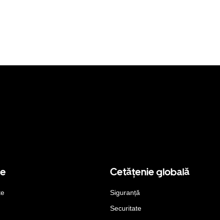
se
Cetățenie globală
te
Siguranță
Securitate