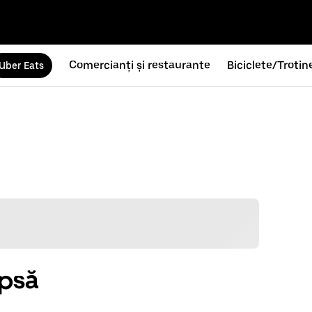
Comercianți și restaurante
Biciclete/Trotin
Uber Eats
ipsă