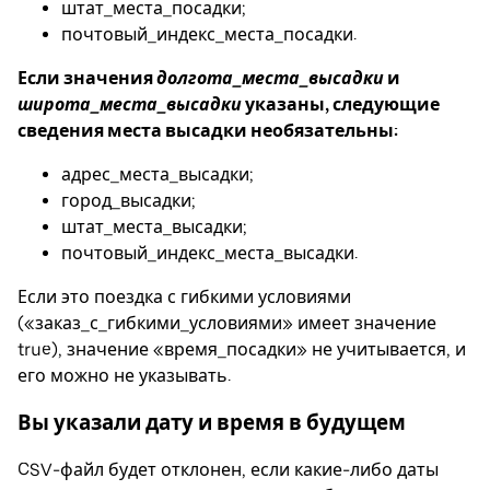
штат_места_посадки;
почтовый_индекс_места_посадки.
Если значения
долгота_места_высадки
и
широта_места_высадки
указаны, следующие
сведения места высадки необязательны:
адрес_места_высадки;
город_высадки;
штат_места_высадки;
почтовый_индекс_места_высадки.
Если это поездка с гибкими условиями
(«заказ_с_гибкими_условиями» имеет значение
true), значение «время_посадки» не учитывается, и
его можно не указывать.
Вы указали дату и время в будущем
CSV-файл будет отклонен, если какие-либо даты