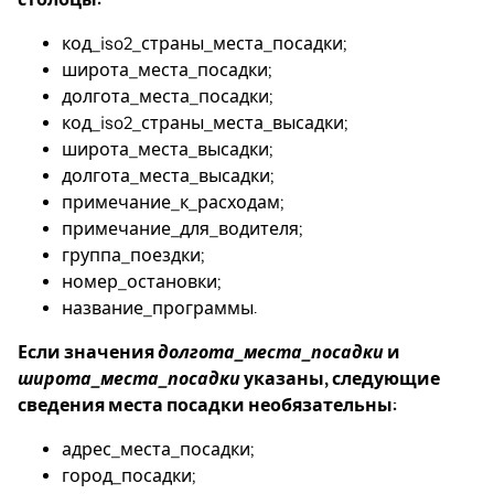
код_iso2_страны_места_посадки;
широта_места_посадки;
долгота_места_посадки;
код_iso2_страны_места_высадки;
широта_места_высадки;
долгота_места_высадки;
примечание_к_расходам;
примечание_для_водителя;
группа_поездки;
номер_остановки;
название_программы.
Если значения
долгота_места_посадки
и
широта_места_посадки
указаны, следующие
сведения места посадки необязательны:
адрес_места_посадки;
город_посадки;