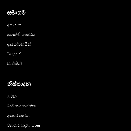
සමාගම
අප ගැන
ප්‍රවෘත්ති කාමරය
ආයෝජකයින්
බ්ලොග්
වෘත්තීන්
නිෂ්පාදන
ගමන
ධාවනය කරන්න
ආහාර ගන්න
ව්‍යාපාර සඳහා Uber