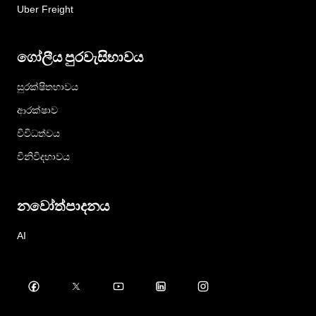
Uber Freight
ගෝලීය පුරවැසිභාවය
සුරක්ෂිතභාවය
ආරක්ෂාව
විවිධත්වය
විනිවිදභාවය
නවෝත්පාදනය
AI