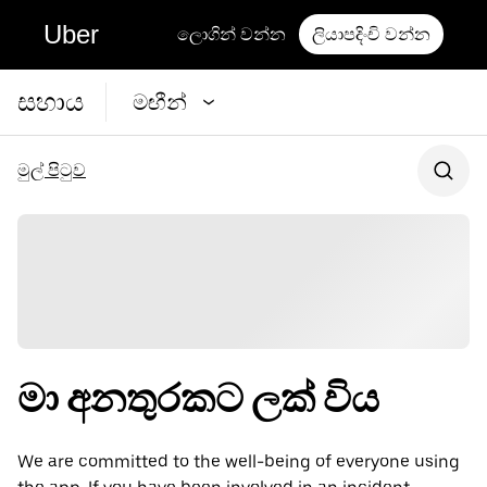
Uber
ලොගින් වන්න
ලියාපදිංචි වන්න
සහාය
මඟීන්
මුල් පිටුව
මා අනතුරකට ලක් විය
We are committed to the well-being of everyone using