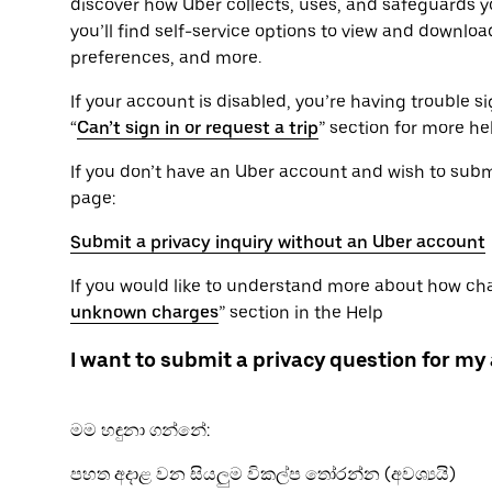
discover how Uber collects, uses, and safeguards yo
you’ll find self-service options to view and downlo
preferences, and more.
If your account is disabled, you’re having trouble sig
“
Can’t sign in or request a trip
” section for more he
If you don’t have an Uber account and wish to submit
page:
Submit a privacy inquiry without an Uber account
If you would like to understand more about how char
unknown charges
” section in the Help
I want to submit a privacy question for my
මම හඳුනා ගන්නේ:
පහත අදාළ වන සියලුම විකල්ප තෝරන්න (අවශ්‍යයි)