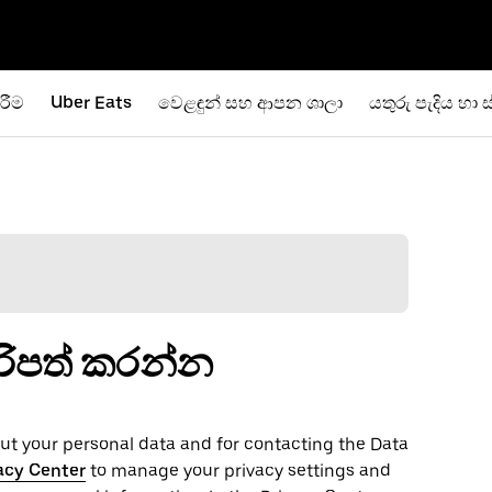
රීම
Uber Eats
වෙළඳුන් සහ ආපන ශාලා
යතුරු පැදිය හා ස
ිරිපත් කරන්න
t your personal ‌data and for contacting the ‌Data
acy Center
to manage your privacy settings and