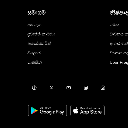
සමාගම
නිෂ්පා
අප ගැන
ගමන
ප්‍රවෘත්ති කාමරය
ධාවනය ක
ආයෝජකයින්
ආහාර ගන
බ්ලොග්
ව්‍යාපාර ස
වෘත්තීන්
Uber Frei