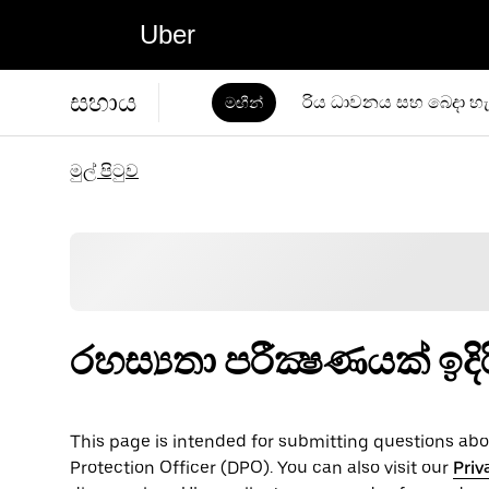
Uber
සහාය
රිය ධාවනය සහ බෙදා හැ
මඟීන්
මුල් පිටුව
රහස්‍යතා පරීක්‍ෂණයක් ඉද
This page is intended for submitting questions abou
Protection Officer (​​DPO). You can also visit our
Priv