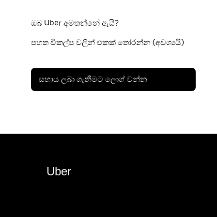
ඔබ Uber අමතන්නේ ඇයි?
පහත විකල්ප වලින් එකක් තෝරන්න (අවශ්‍යයි)
සහාය ලබා ගැනීමට ලොග් වන්න
Uber