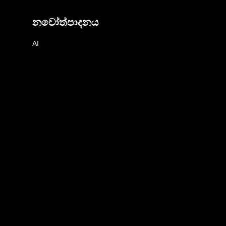
නවෝත්පාදනය
AI