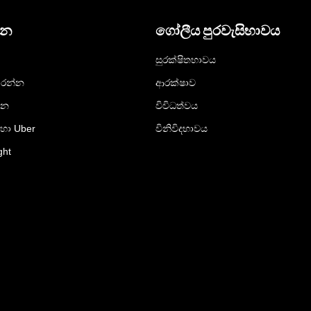
දන
ගෝලීය පුරවැසිභාවය
සුරක්ෂිතභාවය
රන්න
ආරක්ෂාව
්න
විවිධත්වය
ඳහා Uber
විනිවිදභාවය
ght