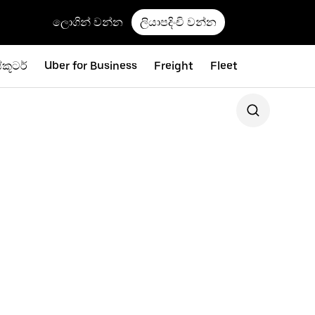
ලොගින් වන්න
ලියාපදිංචි වන්න
්කූටර්
Uber for Business
Freight
Fleet