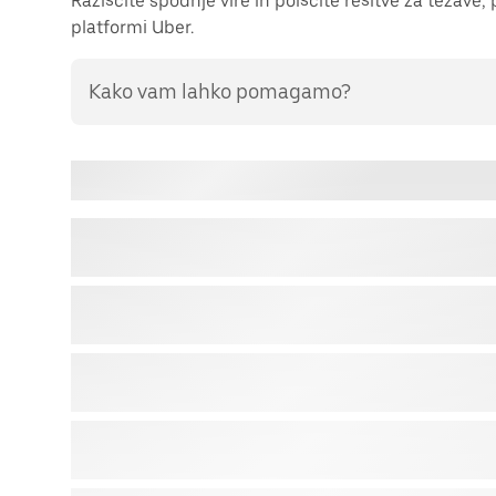
Raziščite spodnje vire in poiščite rešitve za težave
platformi Uber.