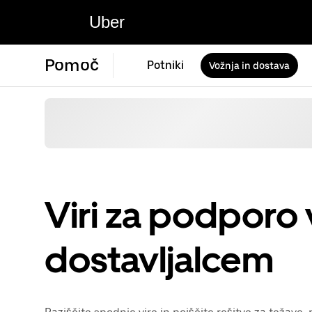
Uber
Pomoč
Potniki
Vožnja in dostava
Viri za podporo
dostavljalcem