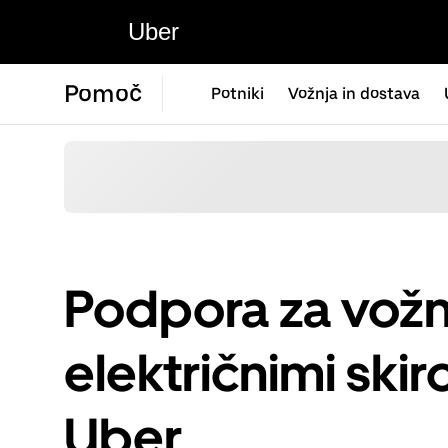
Uber
Pomoč
Potniki
Vožnja in dostava
Podpora za vožnj
električnimi skir
Uber