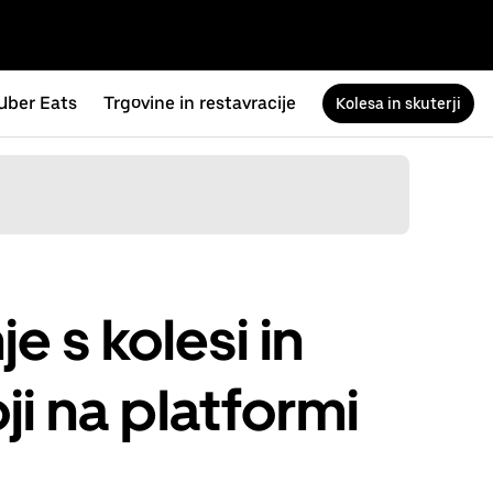
Uber Eats
Trgovine in restavracije
Kolesa in skuterji
e s kolesi in
oji na platformi