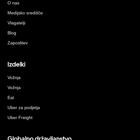
O nas
Medijsko središče
Vlagatelji
Blog
Zaposlitev
Izdelki
Vožnja
Vožnja
Eat
Uber za podjetja
Uber Freight
Globalno državljanstvo