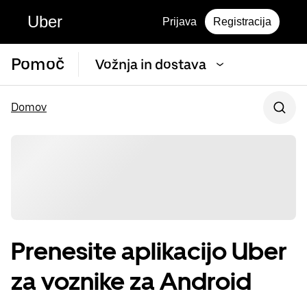
Uber
Prijava
Registracija
Pomoč
Vožnja in dostava
Domov
Prenesite aplikacijo Uber
za voznike za Android