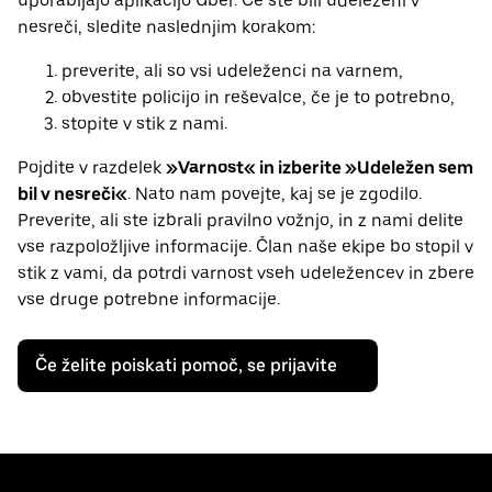
uporabljajo aplikacijo Uber. Če ste bili udeleženi v
nesreči, sledite naslednjim korakom:
preverite, ali so vsi udeleženci na varnem,
obvestite policijo in reševalce, če je to potrebno,
stopite v stik z nami.
Pojdite v razdelek
»Varnost« in izberite »Udeležen sem
bil v nesreči«
. Nato nam povejte, kaj se je zgodilo.
Preverite, ali ste izbrali pravilno vožnjo, in z nami delite
vse razpoložljive informacije. Član naše ekipe bo stopil v
stik z vami, da potrdi varnost vseh udeležencev in zbere
vse druge potrebne informacije.
Če želite poiskati pomoč, se prijavite