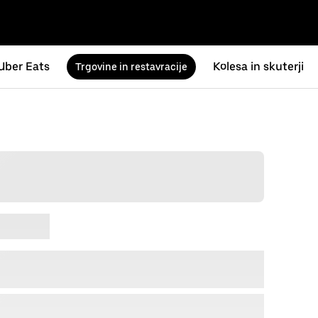
Uber Eats
Kolesa in skuterji
Trgovine in restavracije