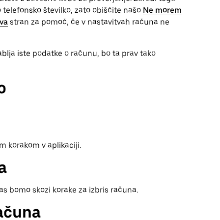
telefonsko številko, zato obiščite našo
Ne morem
ova
stran za pomoč, če v nastavitvah računa ne
blja iste podatke o računu, bo ta prav tako
o
m korakom v aplikaciji.
a
 vas bomo skozi korake za izbris računa.
ačuna