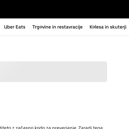
Uber Eats
Trgovine in restavracije
Kolesa in skuterji
titeto z začasno kodo za preverjanje. Zaradi tega