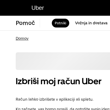
Uber
Pomoč
Vožnja in dostava
Potniki
Domov
Izbriši moj račun Uber
Račun lahko izbrišete v aplikaciji ali spletu.
Ko začnete, vas bomo prosili, da potrdite svojo iden