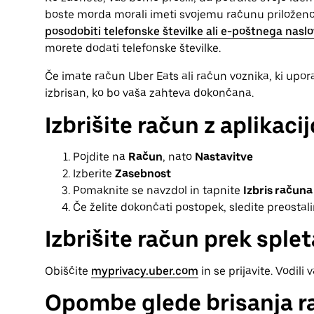
boste morda morali imeti svojemu računu priloženo 
posodobiti telefonske številke ali e-poštnega nasl
morete dodati telefonske številke.
Če imate račun Uber Eats ali račun voznika, ki upora
izbrisan, ko bo vaša zahteva dokončana.
Izbrišite račun z aplikacij
Pojdite na
Račun
, nato
Nastavitve
Izberite
Zasebnost
Pomaknite se navzdol in tapnite
Izbris računa
Če želite dokončati postopek, sledite preostali
Izbrišite račun prek splet
Obiščite
myprivacy.uber.com
in se prijavite. Vodili
Opombe glede brisanja r