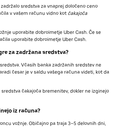
zadržalo sredstva za vnaprej določeno ceno
ačila v vašem računu vidno kot
čakajoča
 vožnje uporabite dobroimetje Uber Cash. Če se
plačila uporabite dobroimetje Uber Cash.
 gre za zadržana sredstva?
a sredstva. Včasih banka zadržanih sredstev ne
radi česar je v saldu vašega računa videti, kot da
a sredstva čakajoča bremenitev, dokler ne izginejo
inejo iz računa?
koncu vožnje. Običajno pa traja 3–5 delovnih dni,