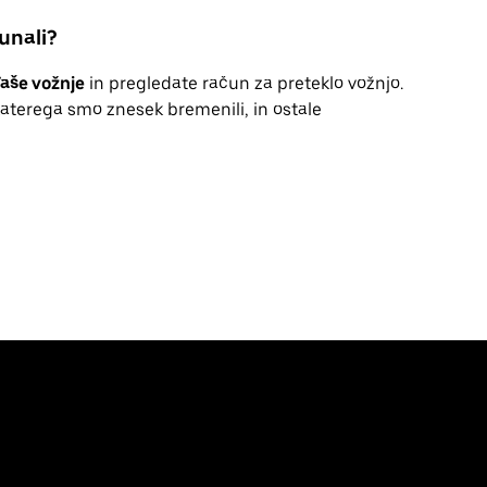
unali?
aše vožnje
in pregledate račun za preteklo vožnjo.
 katerega smo znesek bremenili, in ostale