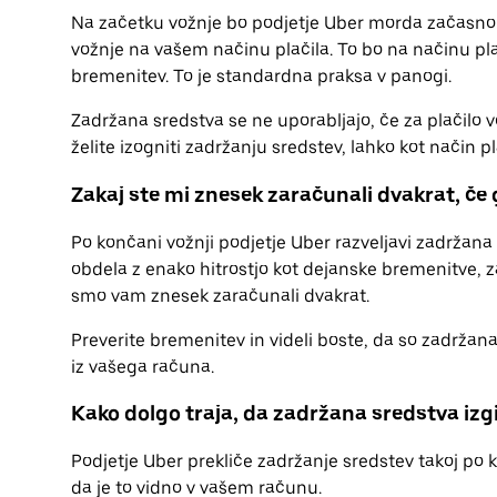
Na začetku vožnje bo podjetje Uber morda začasno 
vožnje na vašem načinu plačila. To bo na načinu pl
bremenitev. To je standardna praksa v panogi.
Zadržana sredstva se ne uporabljajo, če za plačilo
želite izogniti zadržanju sredstev, lahko kot način 
Zakaj ste mi znesek zaračunali dvakrat, če
Po končani vožnji podjetje Uber razveljavi zadržan
obdela z enako hitrostjo kot dejanske bremenitve, za
smo vam znesek zaračunali dvakrat.
Preverite bremenitev in videli boste, da so zadržan
iz vašega računa.
Kako dolgo traja, da zadržana sredstva izg
Podjetje Uber prekliče zadržanje sredstev takoj po 
da je to vidno v vašem računu.