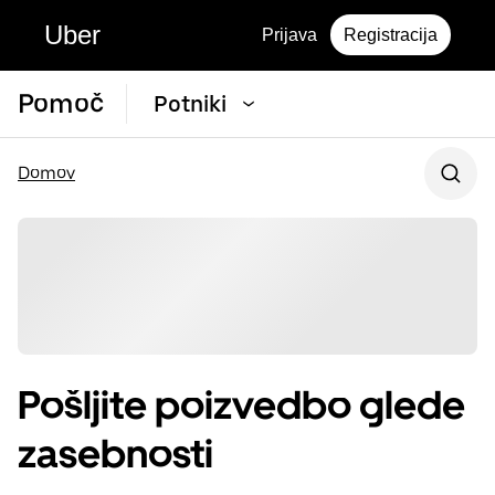
Uber
Prijava
Registracija
Pomoč
Potniki
Domov
Pošljite poizvedbo glede
zasebnosti