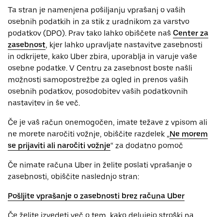
Ta stran je namenjena pošiljanju vprašanj o vaših
osebnih ‌podatkih in za stik z uradnikom za varstvo
podatkov (​​DPO). Prav tako lahko obiščete naš
Center za
zasebnost
, kjer lahko upravljate nastavitve zasebnosti
in odkrijete, kako Uber zbira, uporablja in varuje vaše
osebne podatke. V Centru za zasebnost boste našli
možnosti samopostrežbe za ogled in prenos vaših
osebnih podatkov, posodobitev vaših podatkovnih
nastavitev in še več.
Če je vaš račun onemogočen, imate težave z vpisom ali
ne morete naročiti vožnje, obiščite razdelek „
Ne morem
se prijaviti ali naročiti vožnje
“ za dodatno pomoč
Če nimate računa Uber in želite poslati vprašanje o
zasebnosti, obiščite naslednjo stran:
Pošljite vprašanje o zasebnosti brez računa Uber
Če želite izvedeti več o tem, kako delujejo stroški na