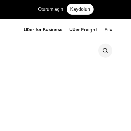
Oturum açın
Kaydolun
Uber for Business
Uber Freight
Filo