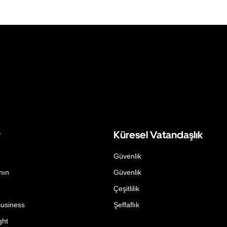
r
Küresel Vatandaşlık
Güvenlik
nın
Güvenlik
Çeşitlilik
Business
Şeffaflık
ght