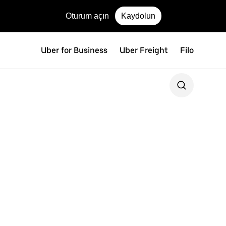
Oturum açın
Kaydolun
Uber for Business
Uber Freight
Filo