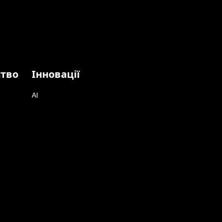
ство
Інновації
AI