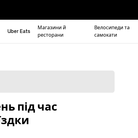
Магазини й
Велосипеди та
Uber Eats
ресторани
самокати
ь під час
їздки