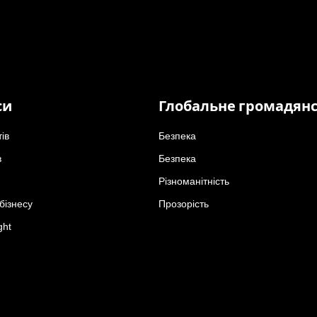
си
Глобальне громадян
тів
Безпека
в
Безпека
Різноманітність
бізнесу
Прозорість
ght