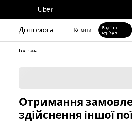
Uber
Водії та
Допомога
Клієнти
кур’єри
Головна
Отримання замовлен
здійснення іншої по