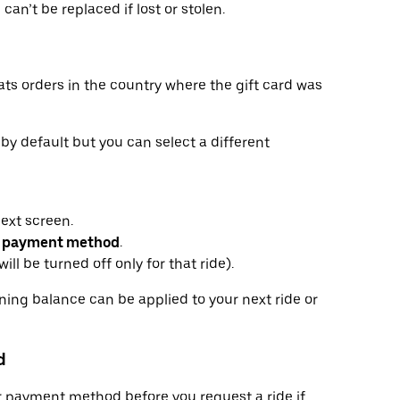
can’t be replaced if lost or stolen.
ats orders in the country where the gift card was
r by default but you can select a different
next screen.
 payment method
.
ill be turned off only for that ride).
ining balance can be applied to your next ride or
d
or payment method before you request a ride if