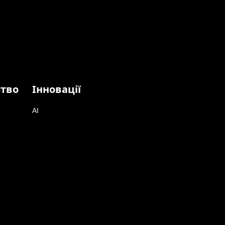
ство
Інновації
AI