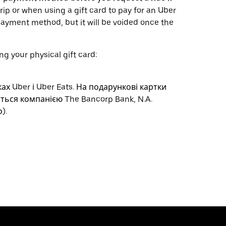
trip or when using a gift card to pay for an Uber
ayment method, but it will be voided once the
ng your physical gift card:
х Uber і Uber Eats. На подарункові картки
ься компанією The Bancorp Bank, N.A.
).