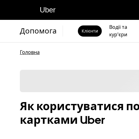
Uber
Водії та
Допомога
Клієнти
кур’єри
Головна
Як користуватися 
картками Uber