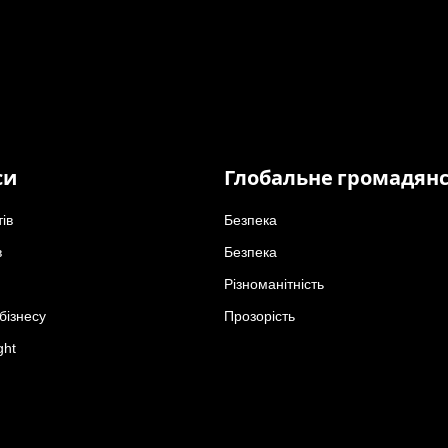
си
Глобальне громадян
тів
Безпека
в
Безпека
Різноманітність
бізнесу
Прозорість
ght