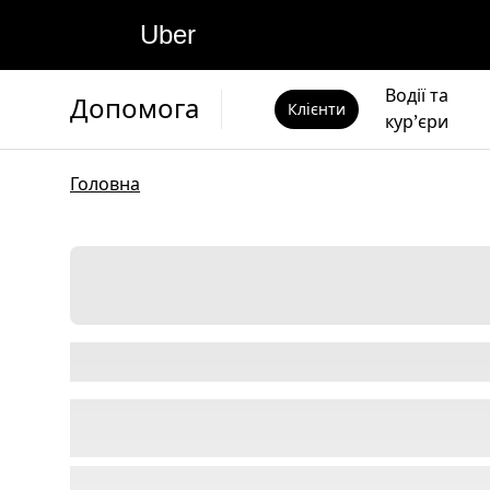
Uber
Водії та
Допомога
Клієнти
кур’єри
Головна