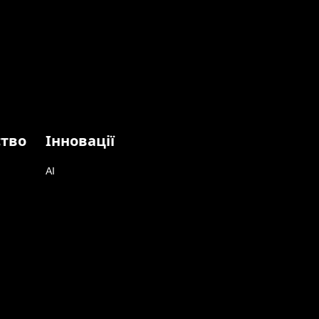
ство
Інновації
AI