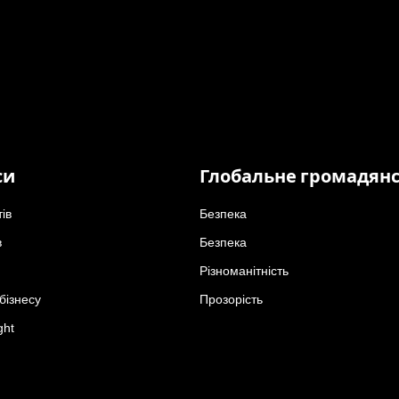
си
Глобальне громадян
тів
Безпека
в
Безпека
Різноманітність
бізнесу
Прозорість
ght