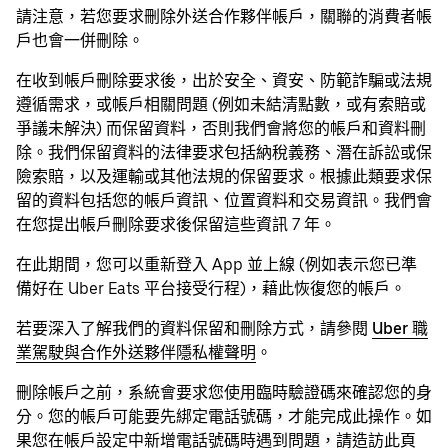
請注意，若您要求刪除外送合作夥伴帳戶，關聯的消費者帳
戶也會一併刪除。
在收到帳戶刪除要求後，出於安全、資安、防範詐騙或法規
遵循需求，或帳戶相關問題 (例如未結清點數，或有索賠或
爭議未解決) 而保留資料，否則我們會將您的帳戶和資料刪
除。我們保留資料的法律要求包括納稅義務、潛在訴訟或保
險索賠，以及運輸或其他法規的保留要求。根據此類要求保
留的資料包括您的帳戶資訊、位置資料和交易資訊。我們會
在您提出帳戶刪除要求後保留這些資訊 7 年。
在此期間，您可以重新登入 App 並上線 (例如表示您已準
備好在 Uber Eats 平台接受行程)，藉此恢復您的帳戶。
若要深入了解我們的資料保留和刪除方式，請參閱
Uber 職
業駕駛與合作外送夥伴隱私權聲明
。
刪除帳戶之前，系統會要求您使用臨時驗證碼來確認您的身
分。您的帳戶可能要先綁定電話號碼，才能完成此操作。如
果您在帳戶設定中新增電話號碼時遇到問題，請
造訪此頁