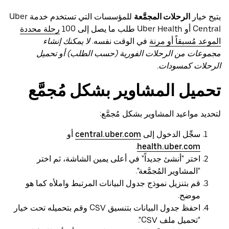
يتيح خيار
الرحلات المجمَّعة
للمؤسسات التي تستخدم خدمة Uber
Central أو Uber Health طلب ما يصل إلى 100
رحلة محددة
الموعد مُسبقاً أو مرنة
في الوقت نفسه.
لا يمكنك إنشاء
مجموعات من الرحلات الفورية (حسب الطلب) أو تحميل
الرحلات كمسودات.
تحميل المشاوير بشكل مُجمَّع
لتحديد مواعيد المشاوير بشكل مُجمَّع:
سجِّل الدخول إلى
central.uber.com
أو
.
health.uber.com
اختر "أنشئ جديداً" في أعلى يمين الشاشة، ثم اختر
"المشاوير المُجمَّعة".
قم بتنزيل نموذج جدول البيانات المرتبط واملأه كما هو
موضح.
احفظ جدول البيانات بتنسيق CSV وقم بتحميله تحت خيار
"تحميل ملف CSV".