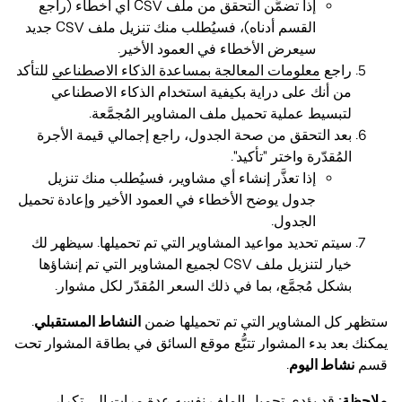
إذا تضمَّن التحقق من ملف CSV أي أخطاء (راجع
القسم أدناه)، فسيُطلب منك تنزيل ملف CSV جديد
سيعرض الأخطاء في العمود الأخير.
راجع
معلومات المعالجة بمساعدة الذكاء الاصطناعي
للتأكد
من أنك على دراية بكيفية استخدام الذكاء الاصطناعي
لتبسيط عملية تحميل ملف المشاوير المُجمَّعة.
بعد التحقق من صحة الجدول، راجع إجمالي قيمة الأجرة
المُقدّرة واختر "تأكيد".
إذا تعذَّر إنشاء أي مشاوير، فسيُطلب منك تنزيل
جدول يوضح الأخطاء في العمود الأخير وإعادة تحميل
الجدول.
سيتم تحديد مواعيد المشاوير التي تم تحميلها. سيظهر لك
خيار لتنزيل ملف CSV لجميع المشاوير التي تم إنشاؤها
بشكل مُجمَّع، بما في ذلك السعر المُقدّر لكل مشوار.
ستظهر كل المشاوير التي تم تحميلها ضمن
النشاط المستقبلي
.
يمكنك بعد بدء المشوار تتبُّع موقع السائق في بطاقة المشوار تحت
قسم
نشاط اليوم
.
ملاحظة:
قد يؤدي تحميل الملف نفسه عدة مرات إلى تكرار