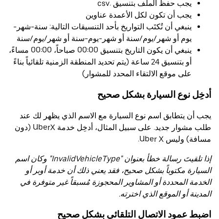
يجب حفظ الملف بتنسيق .csv
يجب أن تكون لكل الأعمدة عناوين
ينبغي أن تُكتَب التواريخ بأحد التنسيقات التالية: سنة-شهر-
يوم أو شهر/يوم/سنة أو شهر-يوم-سنة أو شهر/يوم/سنة
ينبغي أن يكون التاريخ بتنسيق 00:00 صباحاً، 00:00 مساءً،
أو بتنسيق 24 ساعة (يتم تحديد المنطقة الزمنية تلقائياً بناءً
على موقع الالتقاء المحدد للمشوار)
أدخِل نوع السيارة بشكل صحيح
يجب أن يتطابق اسم نوع السيارة مع الاسم الذي يظهر لك عند
طلب مشوار جديد. على سبيل المثال، أدخِل خدمة UberX (دون
مسافة) وليس Uber X.
إذا تلقيتَ رسالة خطأ بعنوان "InvalidVehicleType" وكان اسم
السيارة مكتوباً بشكل صحيح، فقد يعني ذلك أن خدمة أوبر أو
الخدمة المحددة أو المشاوير المحجوزة مُسبقاً غير متوفرة في
المدينة أو الموقع الذي اخترته.
اضبط عمود الاتصال التلقائي بشكل صحيح