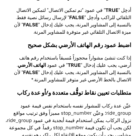
أدخِل "
TRUE
" في عمود "تم تمكين الاتصال" لتمكين الاتصال
التلقائي للراكب وأدخِل "
FALSE
" لإرسال رسائل نصية فقط.
بالنسبة إلى المشاوير المرنة، يجب عليك إدخال "
FALSE
" لأن
ميزة الاتصال التلقائي غير متوفرة للمشاوير المرنة.
اضبط عمود رقم الهاتف الأرضي بشكل صحيح
إذا كنت تنشئ مشواراً محجوزاً مُسبقاً باستخدام رقم هاتف
أرضي، يجب عليك إدخال "
TRUE
" في عمود
الهاتف الأرضي
.
بالنسبة إلى المشاوير المرنة، يجب عليك إدخال "
FALSE
" لأن
الاتصال بالخط الأرضي غير متوفر للمشاوير المرنة.*
متطلبات تعيين نقاط توقُّف متعددة و/أو عدة ركاب
عيِّن عدة ركاب للمشوار نفسه باستخدام نفس قيمة عمود
ride_group؛ وعيِّن stop_number مميزاً وفق ترتيب مواقع
نزول الركاب. يمكن استخدام قيمة أبجدية في عمود ride_group،
لكن يجب أن تكون قيمة stop_number رقماً. في كل مجموعة
مشاوير، يجب أن يكون موقع الالتقاء لكل راكب هو نفسه.