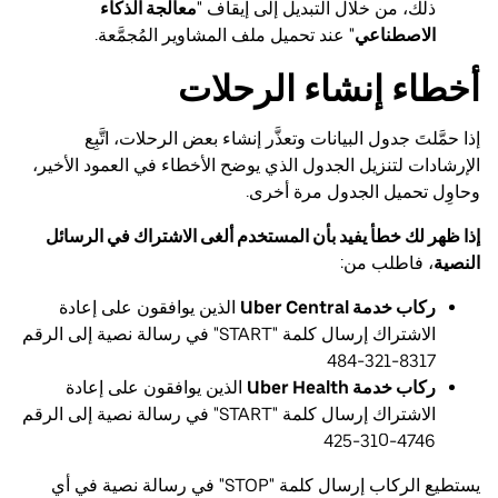
ذلك، من خلال التبديل إلى إيقاف "
معالجة الذكاء
الاصطناعي
" عند تحميل ملف المشاوير المُجمَّعة.
أخطاء إنشاء الرحلات
إذا حمَّلتَ جدول البيانات وتعذَّر إنشاء بعض الرحلات، اتَّبِع
الإرشادات لتنزيل الجدول الذي يوضح الأخطاء في العمود الأخير،
وحاوِل تحميل الجدول مرة أخرى.
إذا ظهر لك خطأ يفيد بأن المستخدم ألغى الاشتراك في الرسائل
النصية
، فاطلب من:
ركاب خدمة Uber Central
الذين يوافقون على إعادة
الاشتراك إرسال كلمة "START" في رسالة نصية إلى الرقم
‎484-321-8317
ركاب خدمة Uber Health
الذين يوافقون على إعادة
الاشتراك إرسال كلمة "START" في رسالة نصية إلى الرقم
‎425-310-4746
يستطيع الركاب إرسال كلمة "STOP" في رسالة نصية في أي