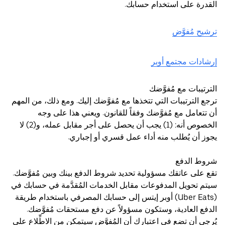
القدرة على استخدام حسابك.
ترشيح مُفوَّض
إرشادات مجتمع أوبر
الترتيبات مع مُفوَّضك
ترجع الترتيبات التي تتخذها مع مُفوَّضك إليك. ومع ذلك، من المهم
أن تتعامل مع مُفوَّضك وفقاً للقانون. ويعني هذا على وجه
الخصوص أنه: (1) يجب أن يحصل على أجر مقابل عمله، و(2) لا
يجوز أن يُطلب منه أداء عمل قسري أو إجباري.
شروط الدفع
تقع على عاتقك مسؤولية تحديد شروط الدفع بينك وبين مُفوَّضك.
سيتم تحويل المدفوعات مقابل الخدمات المُقدَّمة في حسابك في
(Uber Eats) أوبر إيتس إلى حسابك المصرفي باستخدام طريقة
الدفع العادية، وستكون مسؤولاً عن دفع مستحقات مُفوَّضك.
يُرجى أن تضع في اعتبارك أن المُفوَّض سيتمكن من الاطِّلاع على