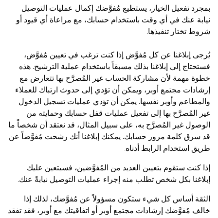
بمجرد تفعيل الخيار، يستطيع مُفوَّضك إكمال عمليات التوصيل
نيابة عنك في أي وقت باستخدام حسابك، مع مراعاة أي قيود أو
شروط تختار تنفيذها.
يُرجى إبلاغنا عن كل مُفوَّض إذا كنت ترغب في تعيين مُفوَّض،
فستحتاج إلى إبلاغنا بذلك مسبقاً باستخدام عملية الترشيح. هذه
خطوة مهمة لأن مشاركة الحساب غير المُصرَّح بها تتعارض مع
إرشادات مجتمع أوبر، ويمكن أن تؤدي إلى حدوث ارتباك للعملاء
والمطاعم وأوبر نفسها. يمكن أن تؤدي عمليات تسجيل الدخول
غير المُصرَّح بها إلى تفعيل عمليات قفل حسابك وحمايته من
الوصول غير المُصرَّح به، على سبيل المثال، قد نعتقد أن شخصاً ما
قد سرق كلمة مرور حسابك. يمكنك إبلاغنا أنك رشحت مُفوَّضاً عن
طريق استخدام الرابط أدناه.
إذا كنت ستقوم بتعيين العديد من المُفوَّضين، فسيتعين عليك
إبلاغنا بكل شخص تطلب منه إجراء عمليات التوصيل نيابةً عنك.
الثقة أساس كل شيء ستكون مسؤولاً عن مُفوَّضك، لذلك إذا
خالف مُفوَّضك إرشادات مجتمع أوبر أو اتفاقيتك مع أوبر، فقد تفقد