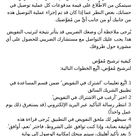
سيتمكن من الاطِّلاع على قيمة مدفوعات كل عملية توصيل في
حسابك، بغض النظر عما إذا كان قد تم إجراء عملية التوصيل هذه
من جانبك أو من جانب أيٍّ من مُفوَّضيك.
يُرجى ملاحظة أن وضعك الضريبي قد يتأثر نتيجة لترتيب التفويض
هذا. يجب عليك التواصل مع مستشارك الضريبي للحصول على أي
مشورة حول ظروفك.
كيفية ترشيح مُفوَّض
لترشيح مُفوَّض، اتَّبِع الخطوات التالية:
1. اتَّبِع تعليمات "اشترِك في التفويض" ضمن قسم المساعدة في
تطبيق الشريك السائق.
2. اختر "أرغب في الاشتراك في التفويض".
3. انتظر رسالة التأكيد عبر البريد الإلكتروني (قد يستغرق ذلك يوم
عمل واحداً).
4. سيظهر لك ملحق التفويض في التطبيق. يُرجى قراءة هذه
الوثيقة بعناية، وإذا كنت توافق على الشروط، فاختر "نعم، أوافق".
5. بعد تأكيد أهليتك، سيتم منحك إمكانية الوصول إلى بوابة