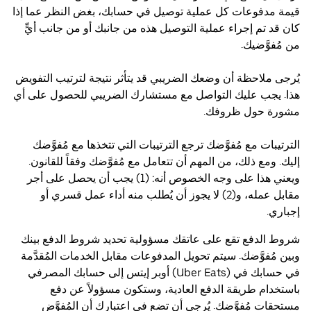
قيمة مدفوعات كل عملية توصيل في حسابك، بغض النظر عما إذا
كان قد تم إجراء عملية التوصيل هذه من جانبك أو من جانب أيٍّ
من مُفوَّضيك.
يُرجى ملاحظة أن وضعك الضريبي قد يتأثر نتيجة لترتيب التفويض
هذا. يجب عليك التواصل مع مستشارك الضريبي للحصول على أي
مشورة حول ظروفك.
الترتيبات مع مُفوَّضك ترجع الترتيبات التي تتخذها مع مُفوَّضك
إليك. ومع ذلك، من المهم أن تتعامل مع مُفوَّضك وفقاً للقانون.
ويعني هذا على وجه الخصوص أنه: (1) يجب أن يحصل على أجر
مقابل عمله، و(2) لا يجوز أن يُطلب منه أداء عمل قسري أو
إجباري.
شروط الدفع تقع على عاتقك مسؤولية تحديد شروط الدفع بينك
وبين مُفوَّضك. سيتم تحويل المدفوعات مقابل الخدمات المُقدَّمة
في حسابك في (Uber Eats) أوبر إيتس إلى حسابك المصرفي
باستخدام طريقة الدفع العادية، وستكون مسؤولاً عن دفع
مستحقات مُفوَّضك. يُرجى أن تضع في اعتبارك أن المُفوَّض