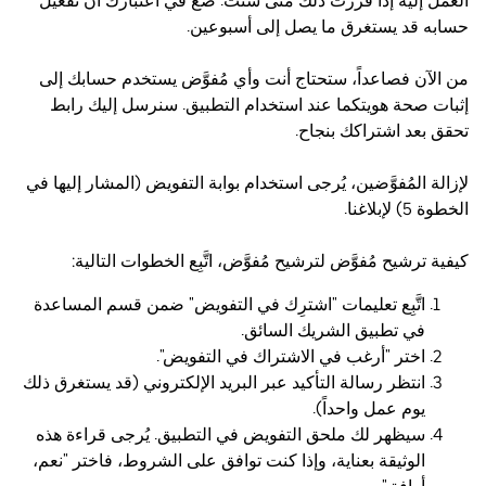
العمل إليه إذا قررت ذلك متى شئت. ضع في اعتبارك أن تفعيل
حسابه قد يستغرق ما يصل إلى أسبوعين.
من الآن فصاعداً، ستحتاج أنت وأي مُفوَّض يستخدم حسابك إلى
إثبات صحة هويتكما عند استخدام التطبيق. سنرسل إليك رابط
تحقق بعد اشتراكك بنجاح.
لإزالة المُفوَّضين، يُرجى استخدام بوابة التفويض (المشار إليها في
الخطوة 5) لإبلاغنا.
كيفية ترشيح مُفوَّض لترشيح مُفوَّض، اتَّبِع الخطوات التالية:
اتَّبِع تعليمات "اشترِك في التفويض" ضمن قسم المساعدة
في تطبيق الشريك السائق.
اختر "أرغب في الاشتراك في التفويض".
انتظر رسالة التأكيد عبر البريد الإلكتروني (قد يستغرق ذلك
يوم عمل واحداً).
سيظهر لك ملحق التفويض في التطبيق. يُرجى قراءة هذه
الوثيقة بعناية، وإذا كنت توافق على الشروط، فاختر "نعم،