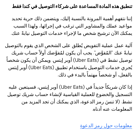
تنطبق هذه المادة المساعدة على شركاء التوصيل في كندا فقط
إننا نتفهم أهمية المرونة بالنسبة إليك، ويتضمن ذلك حرية تحديد
مواعيد عملك والمشاوير التي ترغب في إجرائها، ولهذا السبب
يمكنك الآن ترشيح شخص ما لإجراء خدمات التوصيل نيابةً عنك.
آلية عمل عملية التفويض يُطلق على الشخص الذي يقوم بالتوصيل
نيابةً عنك "المُفوَّض". يجب أن يكون لمُفوَّضك أولاً حساب شريك
توصيل نشط في (Uber Eats) أوبر إيتس. ويمكن أن يكون شخصاً
يُجري خدمات التوصيل باستخدام تطبيق (Uber Eats) أوبر إيتس
بالفعل، أو شخصاً مهتماً بالبدء في ذلك.
إذا كان شريكاً جديداً في (Uber Eats) أوبر إيتس، فسيتعين عليه
التسجيل والخضوع للعملية القياسية لإنشاء حساب شريك توصيل
نشط. (لا تنسَ رمز الدعوة، الذي يمكنك أن تجد المزيد من
المعلومات عنه أدناه.
معلومات حول رمز الدعوة