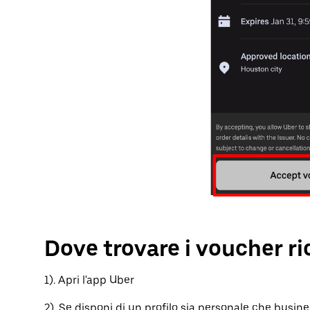
Dove trovare i voucher ri
1). Apri l'app Uber
2). Se disponi di un profilo sia personale che busines