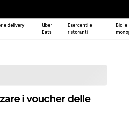
r e delivery
Uber
Esercenti e
Bici e
Eats
ristoranti
monop
zare i voucher delle