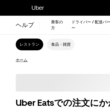
Uber
乗客の
ドライバー / 配達パ
ヘルプ
方
ー
レストラン
食品・雑貨
ホーム
Uber Eatsでの注文